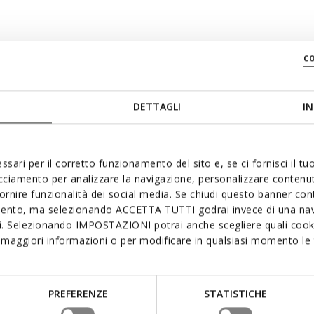
c
DETTAGLI
IN
ssari per il corretto funzionamento del sito e, se ci fornisci il t
acciamento per analizzare la navigazione, personalizzare contenuti
fornire funzionalità dei social media. Se chiudi questo banner co
mento, ma selezionando ACCETTA TUTTI godrai invece di una nav
si. Selezionando IMPOSTAZIONI potrai anche scegliere quali cooki
maggiori informazioni o per modificare in qualsiasi momento le t
PREFERENZE
STATISTICHE