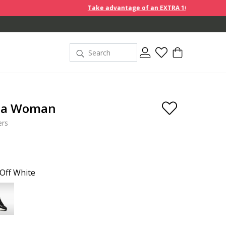
Take advantage of an EXTRA 10% off discount prices w
ta Woman
ers
Off White