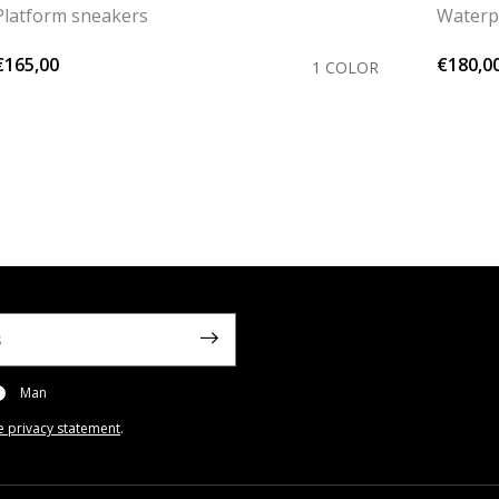
Platform sneakers
Waterp
€165,00
€180,0
1 COLOR
Man
e privacy statement
.