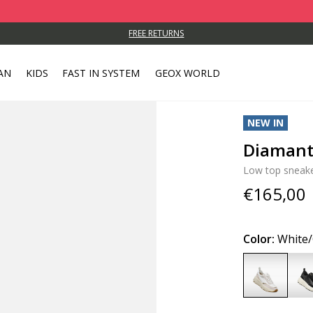
FREE RETURNS
AN
KIDS
FAST IN SYSTEM
GEOX WORLD
NEW IN
Diaman
Low top sneak
€165,00
Color:
White/
selected