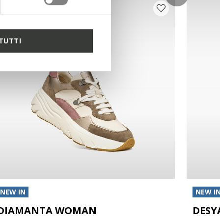
TUTTI
NEW IN
NEW I
DIAMANTA WOMAN
DESY