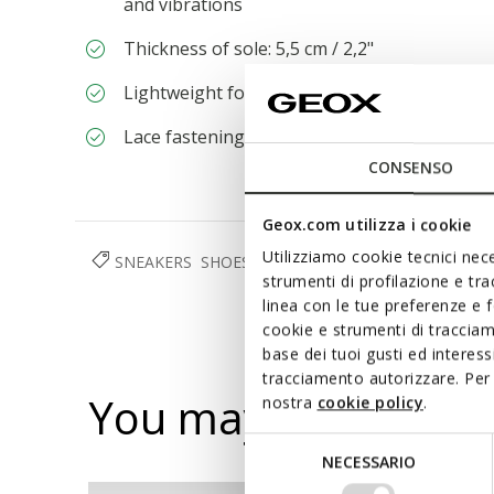
and vibrations
Thickness of sole: 5,5 cm / 2,2"
Lightweight footwear
Lace fastening; Removable insole
CONSENSO
Geox.com utilizza i cookie
Utilizziamo cookie tecnici nece
SNEAKERS
SHOES
WOMAN
strumenti di profilazione e tr
linea con le tue preferenze e 
cookie e strumenti di traccia
base dei tuoi gusti ed interes
tracciamento autorizzare. Per 
You may also like
nostra
cookie policy
.
Selezione
NECESSARIO
del