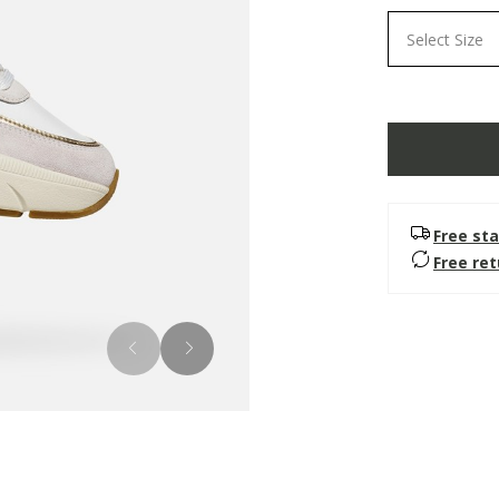
Select Size
Free sta
Free re