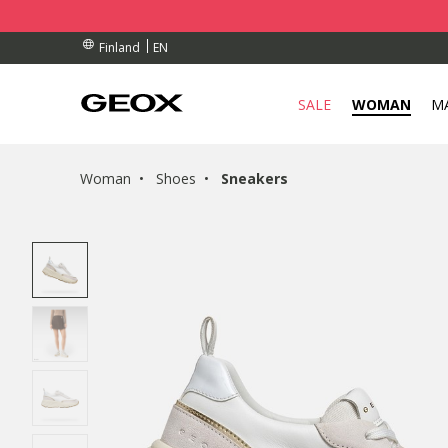
BY COLLECTION POINT.
RDERS OVER 90.00 €
RDERS OVER 90.00 €
EN
Finland
SALE
WOMAN
M
Woman
Shoes
Sneakers