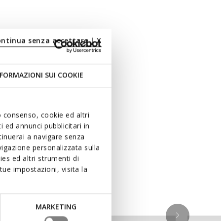
ontinua senza accettare | X
FORMAZIONI SUI COOKIE
uo consenso, cookie ed altri
 ed annunci pubblicitari in
ntinuerai a navigare senza
igazione personalizzata sulla
es ed altri strumenti di
ue impostazioni, visita la
MARKETING