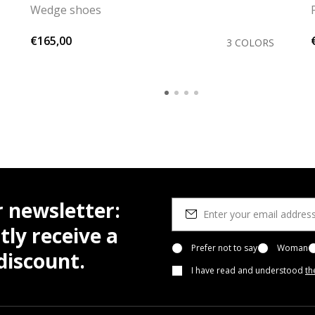
Wedge shoes
€165,00
3 COLORS
r newsletter:
tly receive a
Prefer not to say
Woman
iscount.
I have read and understood
th