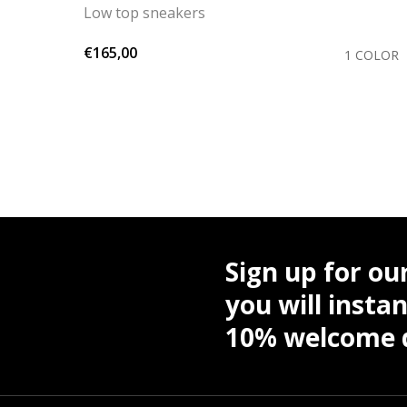
Low top sneakers
€165,00
OLORS
1 COLOR
Sign up for ou
you will instan
10% welcome d