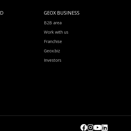
LD
GEOX BUSINESS
B2B area
Work with us
Franchise
Geox.biz
Investors