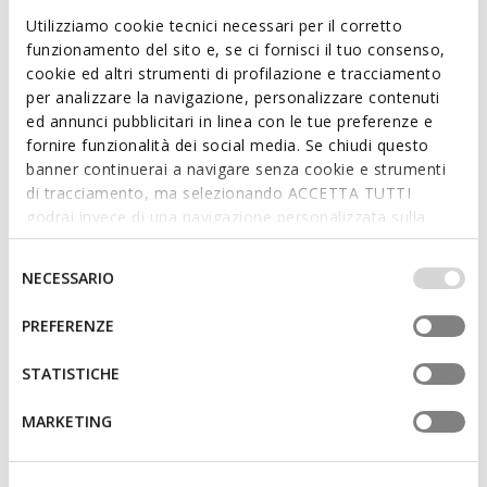
Utilizziamo cookie tecnici necessari per il corretto
Features
funzionamento del sito e, se ci fornisci il tuo consenso,
cookie ed altri strumenti di profilazione e tracciamento
By purchasing this product, you are
per analizzare la navigazione, personalizzare contenuti
supporting Leather Working Group certified
ed annunci pubblicitari in linea con le tue preferenze e
tanneries
fornire funzionalità dei social media. Se chiudi questo
banner continuerai a navigare senza cookie e strumenti
di tracciamento, ma selezionando ACCETTA TUTTI
Thickness of sole: 4,5 cm / 1,8"
godrai invece di una navigazione personalizzata sulla
Lace fastening; Removable insole
base dei tuoi gusti ed interessi. Selezionando
IMPOSTAZIONI potrai anche scegliere quali cookies ed
Selezione
NECESSARIO
altri strumenti di tracciamento autorizzare. Per maggiori
del
informazioni o per modificare in qualsiasi momento le
consenso
Materials
PREFERENZE
tue impostazioni, visita la nostra
cookie policy
.
STATISTICHE
Technologies
MARKETING