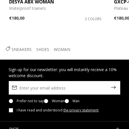
DESYA ABX WOMAN
GXCP
Waterproof trainers
Plateau
€180,00
€180,0
2 COLORS
SNEAKERS
SHOES
WOMAN
Sign up for our newsletter: you will instantly receive a 10%
welcome discount.
Prefer not to say
Woman
Man
I have read and understood
the privacy statement
.
SHOP