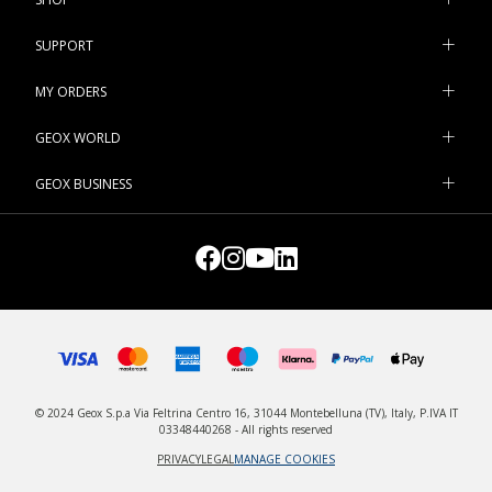
SUPPORT
MY ORDERS
GEOX WORLD
GEOX BUSINESS
© 2024 Geox S.p.a Via Feltrina Centro 16, 31044 Montebelluna (TV), Italy, P.IVA IT
03348440268 - All rights reserved
PRIVACY
LEGAL
MANAGE COOKIES