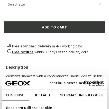
Select Size
ADD TO CART
Free standard delivery
in 4-7 working days
Free returns
within 30 days of the delivery date
Description
Women’s sneakers with a contemporary sporty design. In this
version, which combines milky white and white, they feature
continua senza accettare | X
an upper in soft nappa and nubuck. Breathable and
comfortable, Metropoli adds an original and sophisticated
CONSENSO
DETTAGLI
INFORMAZIONI SUI COOKIE
touch to everyday looks.
ITEM CODE:
D655JA08532C1S1Z
Geox.com utilizza i cookie