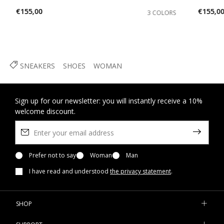
€155,00
€155,0
3 COLORS
SNEAKERS
SHOES
WOMAN
Sign up for our newsletter: you will instantly receive a 10%
welcome discount.
Prefer not to say
Woman
Man
I have read and understood
the privacy statement
.
SHOP