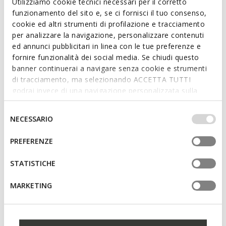
Utilizziamo cookie tecnici necessari per il corretto
Read more
funzionamento del sito e, se ci fornisci il tuo consenso,
cookie ed altri strumenti di profilazione e tracciamento
Features
per analizzare la navigazione, personalizzare contenuti
ed annunci pubblicitari in linea con le tue preferenze e
Quick and easy to put on
fornire funzionalità dei social media. Se chiudi questo
banner continuerai a navigare senza cookie e strumenti
Heel height: 2,5 cm / 1"
di tracciamento, ma selezionando ACCETTA TUTTI
Lace and zip fastening; Removable insole
godrai invece di una navigazione personalizzata sulla
base dei tuoi gusti ed interessi. Selezionando
IMPOSTAZIONI potrai anche scegliere quali cookies ed
Selezione
NECESSARIO
altri strumenti di tracciamento autorizzare. Per maggiori
del
Materials
informazioni o per modificare in qualsiasi momento le
consenso
PREFERENZE
tue impostazioni, visita la nostra
cookie policy
.
Technologies
STATISTICHE
MARKETING
You may also like