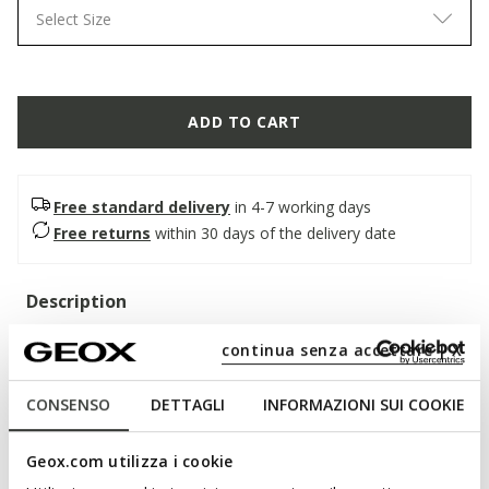
Select Size
ADD TO CART
Free standard delivery
in 4-7 working days
Free returns
within 30 days of the delivery date
Description
Lightweight and breathable women’s low-cut sneakers with
continua senza accettare | X
an active-chic look, featuring a practical side zip. Crafted from
faux leather and suede, they are presented here in a bright
CONSENSO
DETTAGLI
INFORMAZIONI SUI COOKIE
combination of light beige and beige. Blomiee has a bold,
contemporary style, ideal for adding a touch of glamour to
casual outfits.
Geox.com utilizza i cookie
ITEM CODE:
D366HE0BC22C5V5A