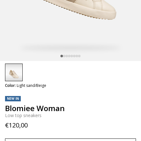
selected
Color:
Light sand/Beige
NEW IN
Blomiee Woman
Low top sneakers
€120,00