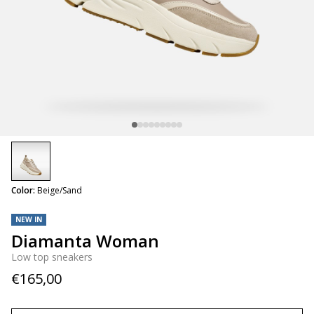
selected
Color:
Beige/Sand
NEW IN
Diamanta Woman
Low top sneakers
€165,00