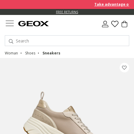
Take advantage of an E
FREE RETURNS
Woman
Shoes
Sneakers