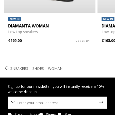
NEW IN
NEW IN
DIAMANTA WOMAN
DIAM
Low top sneakers
Low top
€165,00
€165,0
2 COLORS
SNEAKERS
SHOES
WOMAN
Sign up for our newsletter: you will instantly receive a 10%
welcome discount.
Prefer not to say
Woman
Man