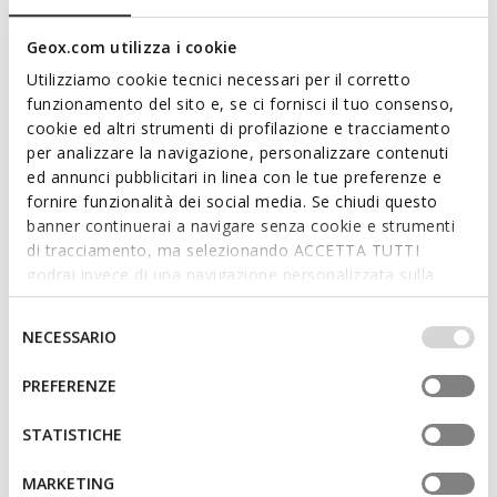
Features
Geox.com utilizza i cookie
Utilizziamo cookie tecnici necessari per il corretto
By purchasing this product, you are
funzionamento del sito e, se ci fornisci il tuo consenso,
supporting Leather Working Group certified
cookie ed altri strumenti di profilazione e tracciamento
tanneries
per analizzare la navigazione, personalizzare contenuti
ed annunci pubblicitari in linea con le tue preferenze e
Outstanding cushioning effect which offers protection
fornire funzionalità dei social media. Se chiudi questo
and absorbs jolts and vibrations
banner continuerai a navigare senza cookie e strumenti
di tracciamento, ma selezionando ACCETTA TUTTI
Thickness of sole: 5,5 cm / 2,2"
godrai invece di una navigazione personalizzata sulla
base dei tuoi gusti ed interessi. Selezionando
Lightweight footwear
IMPOSTAZIONI potrai anche scegliere quali cookies ed
Selezione
NECESSARIO
Lace fastening; Removable insole
altri strumenti di tracciamento autorizzare. Per maggiori
del
informazioni o per modificare in qualsiasi momento le
consenso
PREFERENZE
tue impostazioni, visita la nostra
cookie policy
.
Materials
STATISTICHE
MARKETING
Technologies