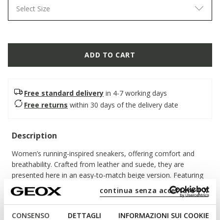
Select Size
ADD TO CART
Free standard delivery
in 4-7 working days
Free returns
within 30 days of the delivery date
Description
Women’s running-inspired sneakers, offering comfort and
breathability. Crafted from leather and suede, they are
presented here in an easy-to-match beige version. Featuring
a chunky outsole, Diamanta completes everyday outfits with
continua senza accettare | X
an active yet feminine touch.
ITEM CODE:
D66UFA09B22C0084
CONSENSO
DETTAGLI
INFORMAZIONI SUI COOKIE