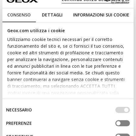
Features
CONSENSO
DETTAGLI
INFORMAZIONI SUI COOKIE
By purchasing this product, you are
Geox.com utilizza i cookie
supporting Leather Working Group certified
tanneries
Utilizziamo cookie tecnici necessari per il corretto
funzionamento del sito e, se ci fornisci il tuo consenso,
cookie ed altri strumenti di profilazione e tracciamento
Outstanding cushioning effect which offers protection
per analizzare la navigazione, personalizzare contenuti
and absorbs jolts and vibrations
ed annunci pubblicitari in linea con le tue preferenze e
Flexible and stretchy, thanks to the Active Flexibility
fornire funzionalità dei social media. Se chiudi questo
System
banner continuerai a navigare senza cookie e strumenti
di tracciamento, ma selezionando ACCETTA TUTTI
Quick and easy to put on
godrai invece di una navigazione personalizzata sulla
base dei tuoi gusti ed interessi. Selezionando
Thickness of sole: 3,5 cm / 1,4"
IMPOSTAZIONI potrai anche scegliere quali cookies ed
Selezione
NECESSARIO
Lightweight footwear
altri strumenti di tracciamento autorizzare. Per maggiori
del
informazioni o per modificare in qualsiasi momento le
consenso
PREFERENZE
Slip-on design allows you to slide the foot in swiftly;
tue impostazioni, visita la nostra
cookie policy
.
Removable insole