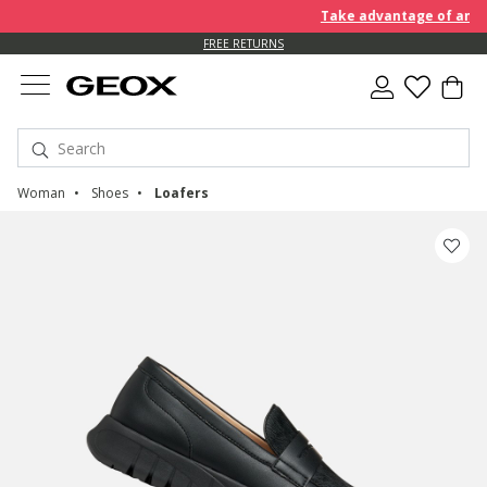
Take advantage of an EXTR
FREE RETURNS
Woman
Shoes
Loafers