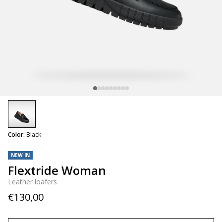
selected
Color:
Black
NEW IN
Flextride Woman
Leather loafers
€130,00