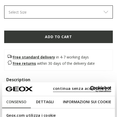
Select Size
ADD TO CART
Free standard delivery
in 4-7 working days
Free returns
within 30 days of the delivery date
Description
continua senza accettare | X
Women's open sandal with double strap, with a
contemporary and relaxed attitude. In this black version
decorated with studs, it adds a bold twist to city looks.
CONSENSO
DETTAGLI
INFORMAZIONI SUI COOKIE
Featuring an anatomical outsole, it is made of suede-effect
material.
Geox.com utilizza i cookie