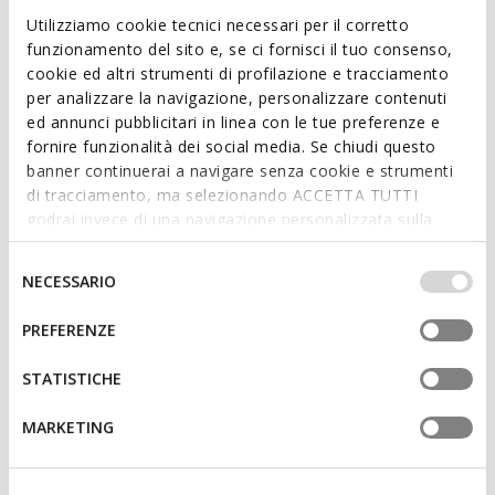
ITEM CODE:
D55Y3I000AFC9999
Utilizziamo cookie tecnici necessari per il corretto
funzionamento del sito e, se ci fornisci il tuo consenso,
Features
cookie ed altri strumenti di profilazione e tracciamento
per analizzare la navigazione, personalizzare contenuti
Quick and easy to put on
ed annunci pubblicitari in linea con le tue preferenze e
fornire funzionalità dei social media. Se chiudi questo
Thickness of sole: 2,5 cm / 1"
banner continuerai a navigare senza cookie e strumenti
di tracciamento, ma selezionando ACCETTA TUTTI
Lightweight footwear
godrai invece di una navigazione personalizzata sulla
Slip-on design allows you to slide the foot in swiftly
base dei tuoi gusti ed interessi. Selezionando
IMPOSTAZIONI potrai anche scegliere quali cookies ed
Selezione
NECESSARIO
altri strumenti di tracciamento autorizzare. Per maggiori
del
informazioni o per modificare in qualsiasi momento le
Materials
consenso
PREFERENZE
tue impostazioni, visita la nostra
cookie policy
.
STATISTICHE
Technologies
MARKETING