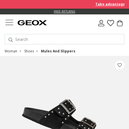
Take advantage of an EX
FREE RETURNS
Woman
Shoes
Mules And Slippers