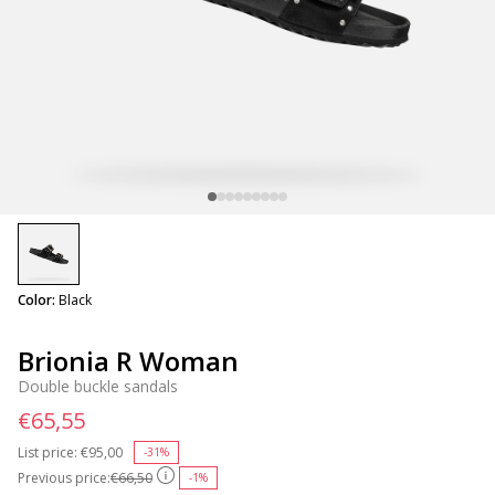
selected
Color:
Black
Brionia R Woman
Double buckle sandals
€65,55
List price:
Price reduced from
€95,00
to
-31%
Previous price:
€66,50
-1%