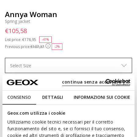
Annya Woman
Spring jacket
€105,58
List price:
Price reduced from
€178,95
to
-41%
Previous price:
€107,37
-2%
Select Size
continua senza accettare | X
ADD TO CART
CONSENSO
DETTAGLI
INFORMAZIONI SUI COOKIE
Geox.com utilizza i cookie
Free standard delivery
in 4-5 working days
Utilizziamo cookie tecnici necessari per il corretto
Free returns
within 30 days of the delivery date
funzionamento del sito e, se ci fornisci il tuo consenso,
cookie ed altri strumenti di profilazione e tracciamento