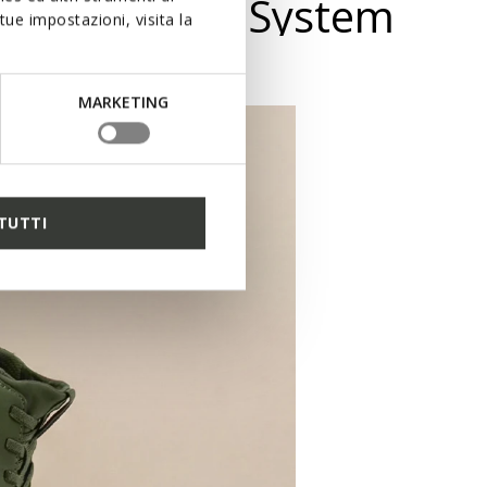
g the Fast In System
ue impostazioni, visita la
MARKETING
PORT
TUTTI