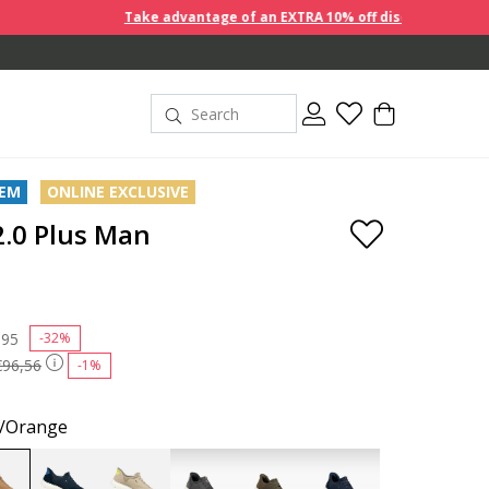
Take advantage of an EXTRA 10% off discount prices when you buy 
TEM
ONLINE EXCLUSIVE
2.0 Plus Man
 reduced from
,95
to
-32%
€96,56
-1%
e/Orange