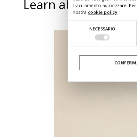
Learn about the att
tracciamento autorizzare. Per 
nostra
cookie policy
.
Selezione
NECESSARIO
del
consenso
CONFERMA