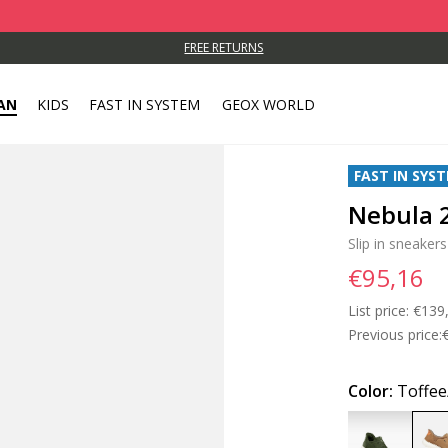
FREE RETURNS
AN
KIDS
FAST IN SYSTEM
GEOX WORLD
FAST IN SYS
Nebula 
Slip in sneakers
€95,16
List price:
Price
€139
Previous price:
Color:
Toffe