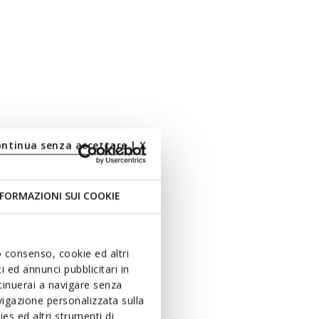
ontinua senza accettare | X
FORMAZIONI SUI COOKIE
uo consenso, cookie ed altri
 ed annunci pubblicitari in
ntinuerai a navigare senza
igazione personalizzata sulla
es ed altri strumenti di