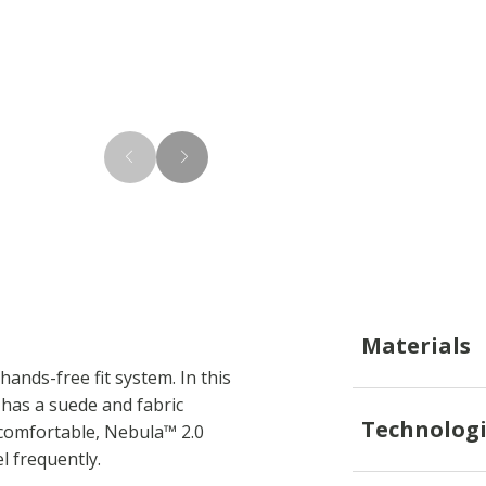
Font Family
Materials
ands-free fit system. In this
 has a suede and fabric
Technologi
 comfortable, Nebula™ 2.0
l frequently.