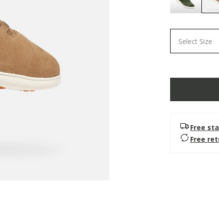
Select Size
Text
Color
Free sta
Free re
Opacity
Text Background
Color