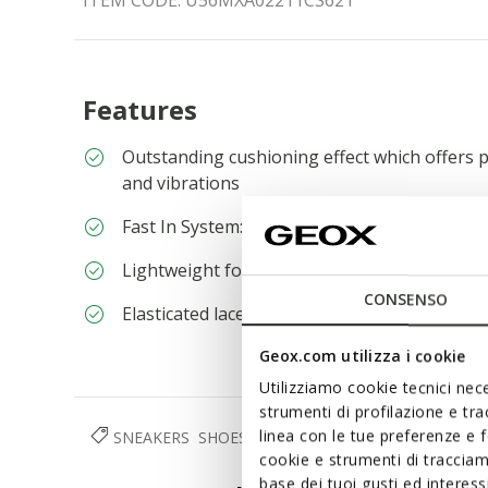
ITEM CODE:
U56MXA02211CS62T
Features
Outstanding cushioning effect which offers p
and vibrations
Fast In System: quick and easy to slip on wi
Lightweight footwear
CONSENSO
Elasticated laces to adjust the fit; Removable 
Geox.com utilizza i cookie
Utilizziamo cookie tecnici nece
strumenti di profilazione e tr
linea con le tue preferenze e 
SNEAKERS
SHOES
MAN
cookie e strumenti di traccia
base dei tuoi gusti ed interes