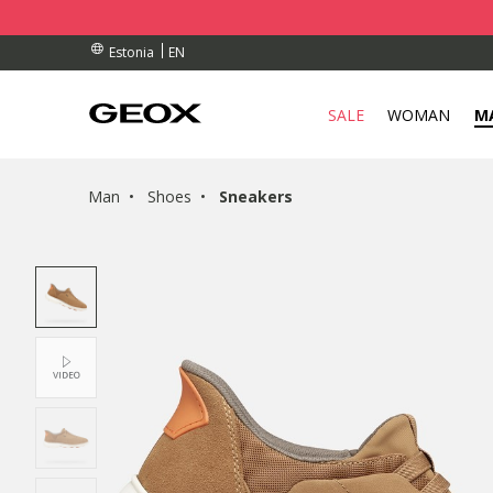
RDERS OVER 90.00 €
RDERS OVER 90.00 €
S
EN
Estonia
SALE
WOMAN
M
Man
Shoes
Sneakers