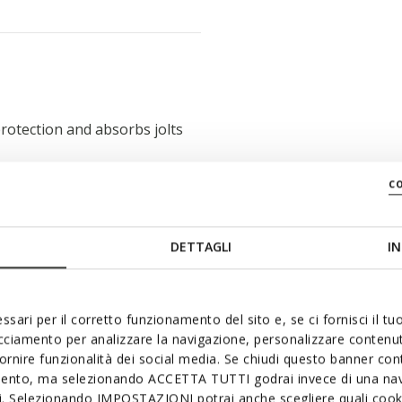
rotection and absorbs jolts
c
thout using your hands
DETTAGLI
IN
insole
ssari per il corretto funzionamento del sito e, se ci fornisci il t
acciamento per analizzare la navigazione, personalizzare contenuti
fornire funzionalità dei social media. Se chiudi questo banner co
mento, ma selezionando ACCETTA TUTTI godrai invece di una nav
si. Selezionando IMPOSTAZIONI potrai anche scegliere quali cooki