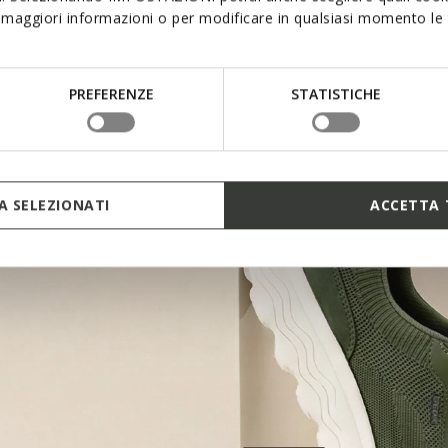
ributes of shoes featurin
maggiori informazioni o per modificare in qualsiasi momento le t
PREFERENZE
STATISTICHE
HEEL SUP
 SELEZIONATI
ACCETTA 