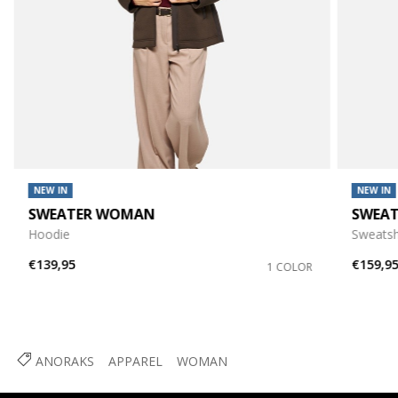
NEW IN
NEW IN
SWEATER WOMAN
SWEA
Hoodie
Sweatshi
€139,95
€159,9
1 COLOR
ANORAKS
APPAREL
WOMAN