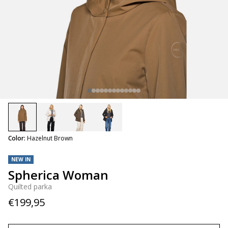
selected
Color:
Hazelnut Brown
NEW IN
Spherica Woman
Quilted parka
€199,95