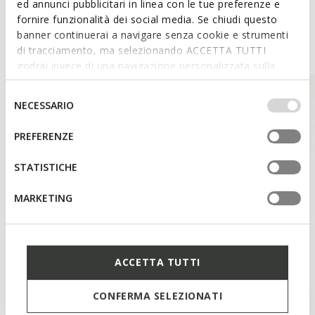
ed annunci pubblicitari in linea con le tue preferenze e
fornire funzionalità dei social media. Se chiudi questo
banner continuerai a navigare senza cookie e strumenti
Style Inspiration
di tracciamento, ma selezionando ACCETTA TUTTI
godrai invece di una navigazione personalizzata sulla
base dei tuoi gusti ed interessi. Selezionando
IMPOSTAZIONI potrai anche scegliere quali cookies ed
Selezione
NECESSARIO
altri strumenti di tracciamento autorizzare. Per maggiori
del
informazioni o per modificare in qualsiasi momento le
consenso
PREFERENZE
tue impostazioni, visita la nostra
cookie policy
.
STATISTICHE
MARKETING
ACCETTA TUTTI
CONFERMA SELEZIONATI