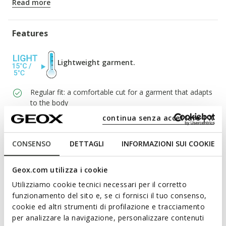
Read more
Features
Lightweight garment.
Regular fit: a comfortable cut for a garment that adapts
to the body
continua senza accettare | X
Two-way zip
Attached hood; 2 external pockets; 2 internal pockets
CONSENSO
DETTAGLI
INFORMAZIONI SUI COOKIE
Geox.com utilizza i cookie
Materials
Utilizziamo cookie tecnici necessari per il corretto
funzionamento del sito e, se ci fornisci il tuo consenso,
Technologies
cookie ed altri strumenti di profilazione e tracciamento
per analizzare la navigazione, personalizzare contenuti