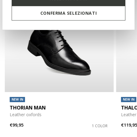
CONFERMA SELEZIONATI
NEW IN
NEW IN
THORIAN MAN
THAL
Leather oxfords
Leather
€99,95
€119,9
1 COLOR