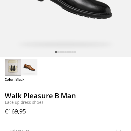
selected
Color:
Black
Walk Pleasure B Man
Lace up dress shoes
€169,95