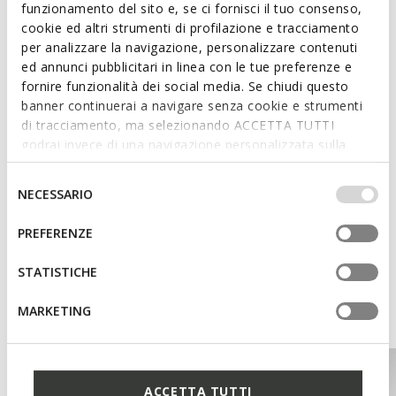
funzionamento del sito e, se ci fornisci il tuo consenso,
Features
cookie ed altri strumenti di profilazione e tracciamento
per analizzare la navigazione, personalizzare contenuti
Enhanced cushioning effect based on the Zero Shock
ed annunci pubblicitari in linea con le tue preferenze e
System
fornire funzionalità dei social media. Se chiudi questo
Lace fastening
banner continuerai a navigare senza cookie e strumenti
di tracciamento, ma selezionando ACCETTA TUTTI
godrai invece di una navigazione personalizzata sulla
base dei tuoi gusti ed interessi. Selezionando
Materials
IMPOSTAZIONI potrai anche scegliere quali cookies ed
Selezione
NECESSARIO
altri strumenti di tracciamento autorizzare. Per maggiori
del
Technologies
informazioni o per modificare in qualsiasi momento le
consenso
PREFERENZE
tue impostazioni, visita la nostra
cookie policy
.
STATISTICHE
You may also like
MARKETING
ACCETTA TUTTI