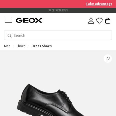
Take advantage of an EX
FREE RETURNS
Man
Shoes
Dress Shoes