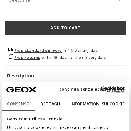
Select Size
ADD TO CART
Free standard delivery
in 4-5 working days
Free returns
within 30 days of the delivery date
Description
A super-cushioned and breathable men's shoe, an authentic
continua senza accettare | X
blend of elegance and uncompromising comfort. In this
classic black version, it features a soft smooth leather upper
CONSENSO
DETTAGLI
INFORMAZIONI SUI COOKIE
with a contemporary design. Walk Pleasure B is suitable for
both special occasions and business looks.
ITEM CODE:
U657KA00043C9999
Geox.com utilizza i cookie
Utilizziamo cookie tecnici necessari per il corretto