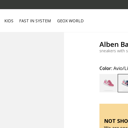
KIDS
FAST IN SYSTEM
GEOX WORLD
Alben B
sneakers with s
Color:
Avio/L
NOT SHO