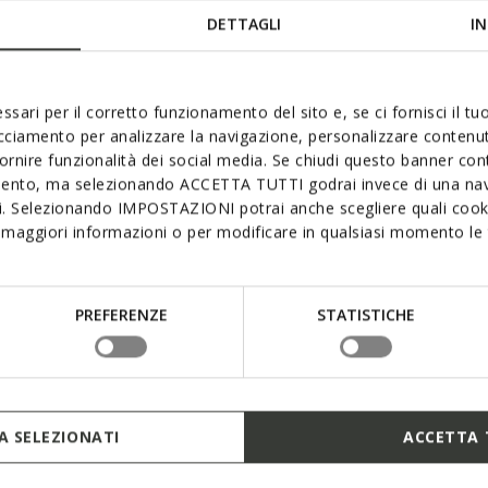
Materials
DETTAGLI
IN
a stylish retro-running-shoe
suede and mesh in a
Technologi
Easy to pull on and adjust
ssari per il corretto funzionamento del sito e, se ci fornisci il t
 an exceptionally stable gait
acciamento per analizzare la navigazione, personalizzare contenuti
fornire funzionalità dei social media. Se chiudi questo banner co
mento, ma selezionando ACCETTA TUTTI godrai invece di una nav
si. Selezionando IMPOSTAZIONI potrai anche scegliere quali cooki
maggiori informazioni o per modificare in qualsiasi momento le t
PREFERENZE
STATISTICHE
rotection and absorbs jolts
 SELEZIONATI
ACCETTA 