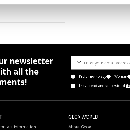
terial footbed
ur newsletter
th all the
Prefer not to say
Woman
pments!
I have read and understood
th
T
GEOX WORLD
contact information
About Geox