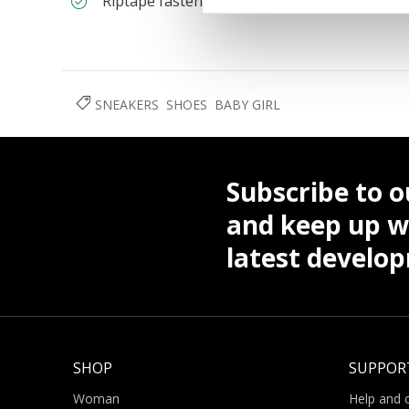
Riptape fastening; Removable insole; Antibac
SNEAKERS
SHOES
BABY GIRL
Subscribe to o
and keep up wi
latest develo
SHOP
SUPPOR
Woman
Help and 