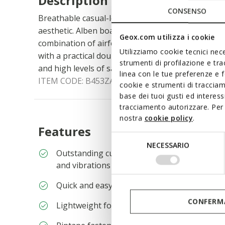
Description
CONSENSO
Breathable casual-looking sneaker for girls with 
aesthetic. Alben boasts a supple upper made of 
Geox.com utilizza i cookie
combination of airforce blue and pale coral pink. 
Utilizziamo cookie tecnici nece
with a practical double riptape closure, it ensures
strumenti di profilazione e tr
and high levels of safety for everyday adventures.
linea con le tue preferenze e 
ITEM CODE:
B453ZA02214C4B7Q
cookie e strumenti di traccia
base dei tuoi gusti ed interes
tracciamento autorizzare. Per 
nostra
cookie policy
.
Features
Selezione
NECESSARIO
del
Outstanding cushioning effect which offers p
consenso
and vibrations
Quick and easy to put on
CONFERMA
Lightweight footwear