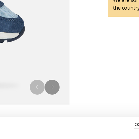
We are sorr
the country
c