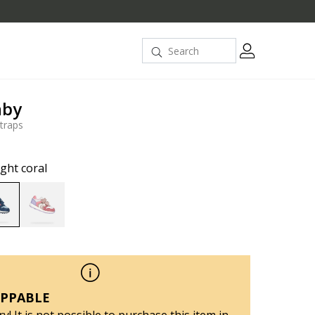
aby
traps
ight coral
selected
PPABLE