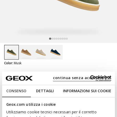
selected
Color:
Musk
Spherica Actif X4 Man
continua senza accettare | X
Cushioned walking shoes
CONSENSO
DETTAGLI
INFORMAZIONI SUI COOKIE
Geox.com utilizza i cookie
NOT SHOPPABLE
Utilizziamo cookie tecnici necessari per il corretto
We are sorry! It is not possible to purchase this item in the