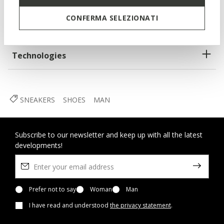
CONFERMA SELEZIONATI
Materials
Technologies
SNEAKERS
SHOES
MAN
Subscribe to our newsletter and keep up with all the latest
developments!
Prefer not to say
Woman
Man
I have read and understood
the privacy statement
.