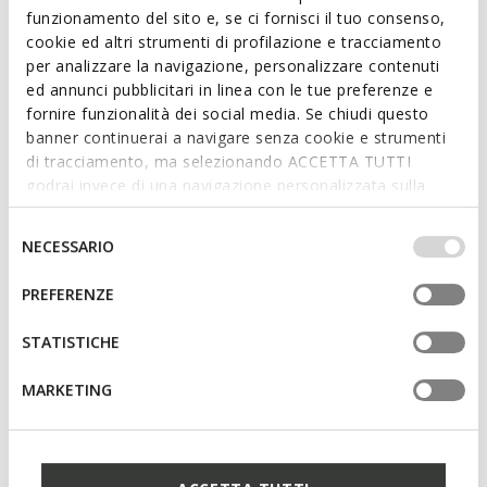
We are sorry! It is not possible to purchase this item in the
funzionamento del sito e, se ci fornisci il tuo consenso,
country you are currently in.
cookie ed altri strumenti di profilazione e tracciamento
per analizzare la navigazione, personalizzare contenuti
ed annunci pubblicitari in linea con le tue preferenze e
Description
fornire funzionalità dei social media. Se chiudi questo
banner continuerai a navigare senza cookie e strumenti
A formal men's shoe that combines comfort and impeccable
di tracciamento, ma selezionando ACCETTA TUTTI
style. Here in a classic black version, it features a smooth
godrai invece di una navigazione personalizzata sulla
leather upper and a tapered line that enhances its elegance.
base dei tuoi gusti ed interessi. Selezionando
Light and breathable, Iacopo adds a touch of class to office
IMPOSTAZIONI potrai anche scegliere quali cookies ed
Selezione
outfits and special occasions.
NECESSARIO
altri strumenti di tracciamento autorizzare. Per maggiori
del
ITEM CODE:
U659GB00043C9999
informazioni o per modificare in qualsiasi momento le
consenso
PREFERENZE
tue impostazioni, visita la nostra
cookie policy
.
Features
STATISTICHE
MARKETING
By purchasing this product, you are
supporting Leather Working Group certified
tanneries