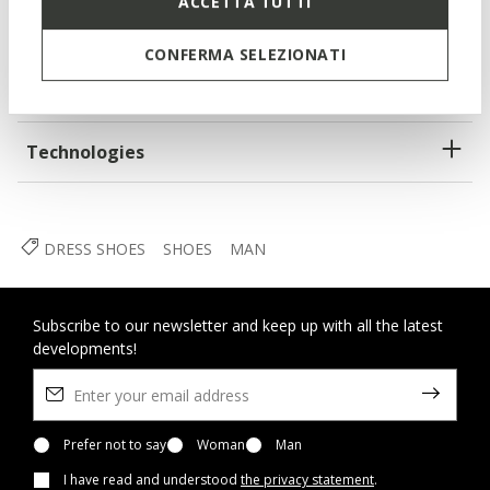
ACCETTA TUTTI
Lace fastening; Removable insole
CONFERMA SELEZIONATI
Materials
Technologies
DRESS SHOES
SHOES
MAN
Subscribe to our newsletter and keep up with all the latest
developments!
Prefer not to say
Woman
Man
I have read and understood
the privacy statement
.