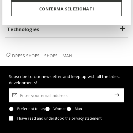
CONFERMA SELEZIONATI
Materials
Technologies
DRESS SHOES
SHOES
MAN
Subscribe to our newsletter and keep up with all the latest
developments!
Prefer not to say
Woman
Man
I have read and understood
the privacy statement
.