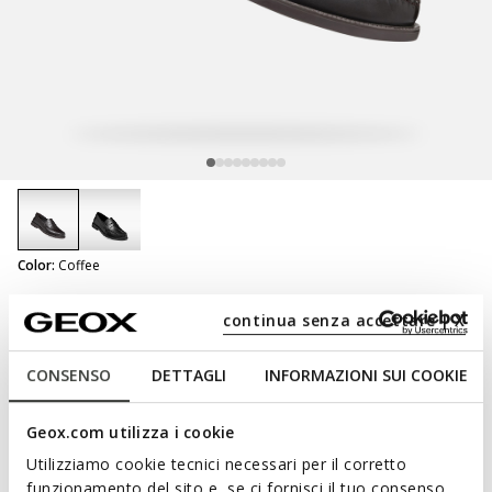
selected
Color:
Coffee
SUSTAINABLE
continua senza accettare | X
Recanati Man
Leather dress loafers
CONSENSO
DETTAGLI
INFORMAZIONI SUI COOKIE
Geox.com utilizza i cookie
Utilizziamo cookie tecnici necessari per il corretto
NOT SHOPPABLE
funzionamento del sito e, se ci fornisci il tuo consenso,