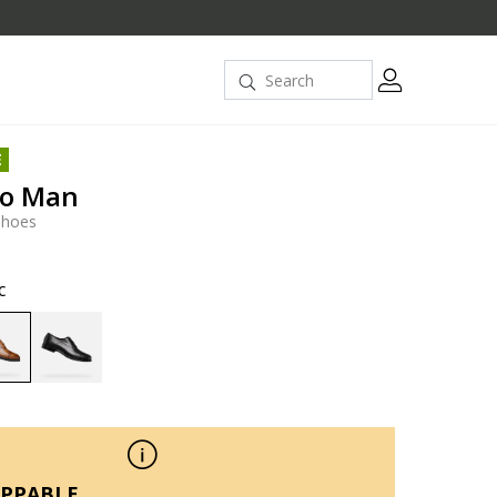
E
go Man
shoes
c
selected
PPABLE