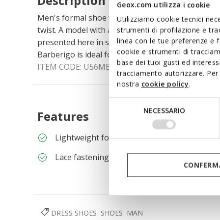
Description
Geox.com utilizza i cookie
Men's formal shoe with a refined and timeless des
Utilizziamo cookie tecnici nece
twist. A model with a timeless design characterised 
strumenti di profilazione e tr
linea con le tue preferenze e 
presented here in smooth cognac leather. Comfor
cookie e strumenti di traccia
Barberigo is ideal for enhancing the most sophist
base dei tuoi gusti ed interes
ITEM CODE:
U56MBD00043C6610
tracciamento autorizzare. Per 
nostra
cookie policy
.
Selezione
NECESSARIO
Features
del
consenso
Lightweight footwear
Lace fastening
CONFERMA
DRESS SHOES
SHOES
MAN