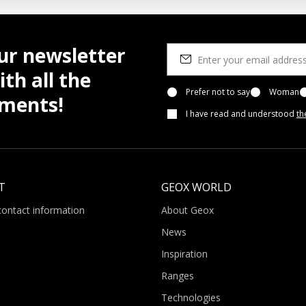
ur newsletter
th all the
Prefer not to say
Woman
pments!
I have read and understood
th
T
GEOX WORLD
contact information
About Geox
News
Inspiration
Ranges
Technologies