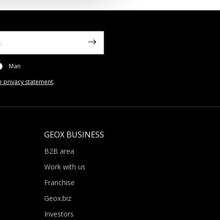
Man
e privacy statement
.
GEOX BUSINESS
B2B area
Work with us
Franchise
Geox.biz
Investors