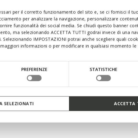
Materials
ign, revisited with an urban
ssari per il corretto funzionamento del sito e, se ci fornisci il t
by tapered lines, it is
acciamento per analizzare la navigazione, personalizzare contenuti
Technologi
fornire funzionalità dei social media. Se chiudi questo banner co
table and breathable,
mento, ma selezionando ACCETTA TUTTI godrai invece di una nav
icated business looks.
si. Selezionando IMPOSTAZIONI potrai anche scegliere quali cooki
maggiori informazioni o per modificare in qualsiasi momento le t
PREFERENZE
STATISTICHE
 SELEZIONATI
ACCETTA 