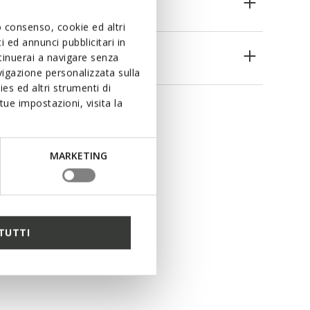
uo consenso, cookie ed altri
 ed annunci pubblicitari in
es
ntinuerai a navigare senza
igazione personalizzata sulla
es ed altri strumenti di
ue impostazioni, visita la
MARKETING
TUTTI