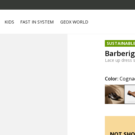
KIDS
FAST IN SYSTEM
GEOX WORLD
SUSTAINABL
Barberi
Lace up dress 
Color:
Cogna
NOT SHO