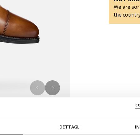
We are sorr
the country
c
DETTAGLI
IN