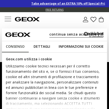
Take advantage of an EXTRA 10% off Special-Price
FREE RETURNS
continua senza accettare | X
Girl
Highlights
CONSENSO
DETTAGLI
INFORMAZIONI SUI COOKIE
Highlights
Geox.com utilizza i cookie
Utilizziamo cookie tecnici necessari per il corretto
Subscribe to our newsletter and keep up with all the latest
funzionamento del sito e, se ci fornisci il tuo consenso,
developments!
cookie ed altri strumenti di profilazione e tracciamento
per analizzare la navigazione, personalizzare contenuti
ed annunci pubblicitari in linea con le tue preferenze e
fornire funzionalità dei social media. Se chiudi questo
Prefer not to say
Woman
Man
banner continuerai a navigare senza cookie e strumenti
di tracciamento, ma selezionando ACCETTA TUTTI
I have read and understood
the privacy statement
.
godrai invece di una navigazione personalizzata sulla