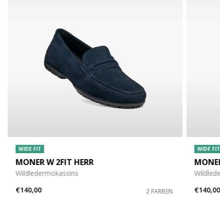
WIDE FIT
WIDE FIT
MONER W 2FIT HERR
MONER
Wildledermokassins
Wildled
€140,00
€140,0
2 FARBEN