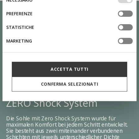
altri strumenti di tracciamento autorizzare. Per maggiori
del
informazioni o per modificare in qualsiasi momento le
consenso
PREFERENZE
tue impostazioni, visita la nostra
cookie policy
.
STATISTICHE
MARKETING
ACCETTA TUTTI
CONFERMA SELEZIONATI
ZERO Shock System
Die Sohle mit Zero Shock System wurde für
maximalen Komfort bei jedem Schritt entwickelt.
Sie besteht aus zwei miteinander verbundenen
Schichten mit jeweils unterschiedlicher Dichte