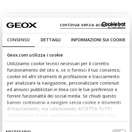
Materialien
continua senza accettare | X
Technologien
CONSENSO
DETTAGLI
INFORMAZIONI SUI COOKIE
Geox.com utilizza i cookie
Utilizziamo cookie tecnici necessari per il corretto
funzionamento del sito e, se ci fornisci il tuo consenso,
cookie ed altri strumenti di profilazione e tracciamento
per analizzare la navigazione, personalizzare contenuti
ed annunci pubblicitari in linea con le tue preferenze e
fornire funzionalità dei social media. Se chiudi questo
banner continuerai a navigare senza cookie e strumenti
di tracciamento, ma selezionando ACCETTA TUTTI
godrai invece di una navigazione personalizzata sulla
base dei tuoi gusti ed interessi. Selezionando
IMPOSTAZIONI potrai anche scegliere quali cookies ed
Selezione
NECESSARIO