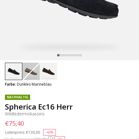
selected
Farbe:
Dunkles Marineblau
NACHHALTIG
Spherica Ec16 Herr
Wildledermokassins
€75,40
Listenpreis:
Price reduced from
€130,00
to
-42%