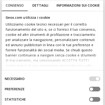
Bequeme und leichte flache Damensandale mit extrem
CONSENSO
DETTAGLI
INFORMAZIONI SUI COOKIE
femininer Ausstrahlung. In dieser eleganten schwarzen
Version hat sie ein Oberschuh aus Glattleder mit dekorativen
Nieten. Die atmungsaktive und bequeme Maddalusia C
Geox.com utilizza i cookie
wertet Sommerlooks mit einem einzigartigen und
Utilizziamo cookie tecnici necessari per il corretto
temperamentvollen Stil auf.
funzionamento del sito e, se ci fornisci il tuo consenso,
PRODUKTCODE:
D65YMH0001JC9999
Mehr anzeigen
cookie ed altri strumenti di profilazione e tracciamento
per analizzare la navigazione, personalizzare contenuti
ed annunci pubblicitari in linea con le tue preferenze e
Eigenschaften
fornire funzionalità dei social media. Se chiudi questo
banner continuerai a navigare senza cookie e strumenti
Sohlenhöhe: 1,5 cm / 0,6"
di tracciamento, ma selezionando ACCETTA TUTTI
godrai invece di una navigazione personalizzata sulla
Schnalle am Riemen zum Einstellen der Passform
base dei tuoi gusti ed interessi. Selezionando
IMPOSTAZIONI potrai anche scegliere quali cookies ed
Selezione
NECESSARIO
altri strumenti di tracciamento autorizzare. Per maggiori
del
Materialien
informazioni o per modificare in qualsiasi momento le
consenso
PREFERENZE
tue impostazioni, visita la nostra
cookie policy
.
Technologien
STATISTICHE