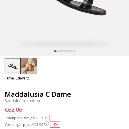
selected
Farbe:
Schwarz
Maddalusia C Dame
Sandalen mit nieten
€62,06
Listenpreis:
Price reduced from
€89,95
to
-31%
Vorheriger preis:
€62,96
-1%