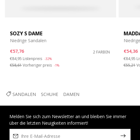
SOZY S DAME
MADDA
Niedrige Sandalen
Niedrig
€57,76
€54,36
2 FARBEN
Price reduced from
to
Price re
t
€84,95
Listenpreis
€84,95
Li
-32%
€58,61
Vorheriger preis
€55,21
Vo
-1%
SANDALEN
SCHUHE
DAMEN
Melden Sie sich zum Newsletter an und bleiben Sie immer
über die letzten Neuigkeiten informiert!