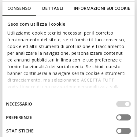
Offene Damensandale mit doppeltem Riemen, mit
CONSENSO
DETTAGLI
INFORMAZIONI SUI COOKIE
zeitgemäßem und entspanntem Charakter. Aus weichem
Nappaleder mit anatomischer Sohle, hier in einem sonnigen
und trendigen Korallenton. Leicht und modisch belebt Brionia
Geox.com utilizza i cookie
R die informellen Looks der schönen Jahreszeit.
Utilizziamo cookie tecnici necessari per il corretto
PRODUKTCODE:
D45Y3B00085C7008
funzionamento del sito e, se ci fornisci il tuo consenso,
cookie ed altri strumenti di profilazione e tracciamento
per analizzare la navigazione, personalizzare contenuti
Eigenschaften
ed annunci pubblicitari in linea con le tue preferenze e
Schnelles und einfaches Anziehen
fornire funzionalità dei social media. Se chiudi questo
banner continuerai a navigare senza cookie e strumenti
Leichte Schuhe; Ungefütterter Schaft
di tracciamento, ma selezionando ACCETTA TUTTI
godrai invece di una navigazione personalizzata sulla
Design ohne Verschluss, für schnelleres Anziehen
base dei tuoi gusti ed interessi. Selezionando
IMPOSTAZIONI potrai anche scegliere quali cookies ed
Selezione
NECESSARIO
altri strumenti di tracciamento autorizzare. Per maggiori
del
Materialien
informazioni o per modificare in qualsiasi momento le
consenso
PREFERENZE
tue impostazioni, visita la nostra
cookie policy
.
Technologien
STATISTICHE