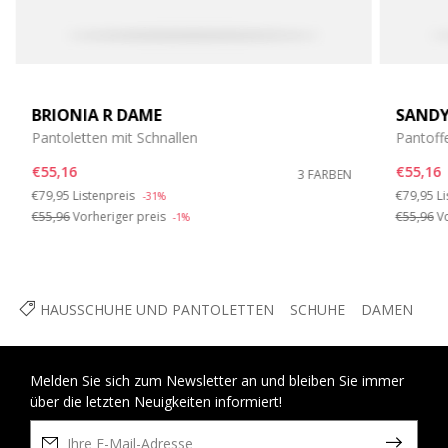
BRIONIA R DAME
SANDY
Pantoletten mit Schnallen
Pantoff
€55,16
€55,16
3 FARBEN
Price reduced from
to
Price re
t
€79,95
Listenpreis
€79,95
Li
-31%
€55,96
Vorheriger preis
€55,96
Vo
-1%
HAUSSCHUHE UND PANTOLETTEN
SCHUHE
DAMEN
Melden Sie sich zum Newsletter an und bleiben Sie immer
über die letzten Neuigkeiten informiert!