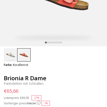
selected
Farbe:
Korallenrot
Brionia R Dame
Pantoletten mit Schnallen
€65,66
Listenpreis:
Price reduced from
€89,95
to
-27%
Vorheriger preis:
€66,56
-1%