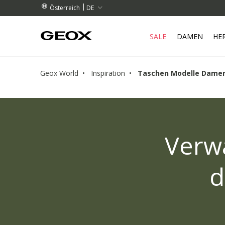
OLSTELLE IN IHRER NÄHE AB.
ESTELLUNGEN ÜBER 99.00 €
ESTELLUNGEN ÜBER 99.00 €
DE
Österreich
SALE
DAMEN
HE
Geox World
Inspiration
Taschen Modelle Dame
Verwa
d