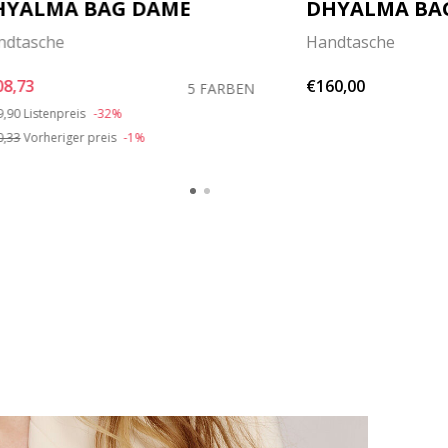
HYALMA BAG DAME
DHYALMA BA
ndtasche
Handtasche
08,73
€160,00
5 FARBEN
ce reduced from
to
9,90
Listenpreis
-32%
0,33
Vorheriger preis
-1%