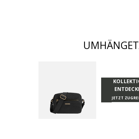
UMHÄNGET
KOLLEKT
ENTDECK
JETZT ZUGRE