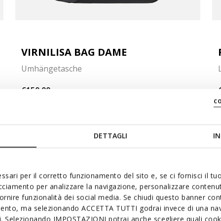
VIRNILISA BAG DAME
Umhängetasche
€150,00
4 FARBEN
c
DETTAGLI
IN
ssari per il corretto funzionamento del sito e, se ci fornisci il t
acciamento per analizzare la navigazione, personalizzare contenuti
HANDTASCHEN
fornire funzionalità dei social media. Se chiudi questo banner co
mento, ma selezionando ACCETTA TUTTI godrai invece di una nav
si. Selezionando IMPOSTAZIONI potrai anche scegliere quali cooki