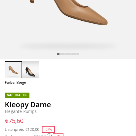
selected
Farbe:
Beige
NACHHALTIG
Kleopy Dame
Elegante Pumps
€75,60
Listenpreis:
Price reduced from
€120,00
to
-37%