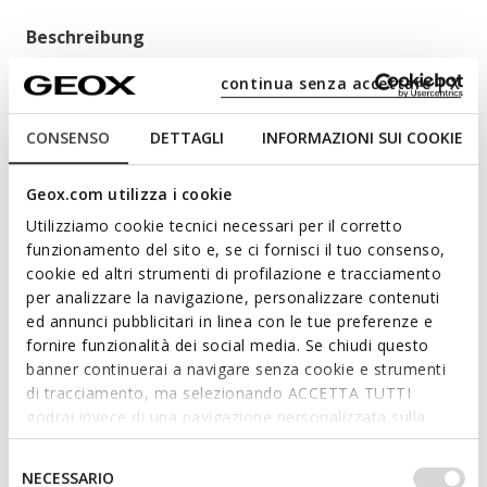
Beschreibung
Leichter und atmungsaktiver Damenpumps mit niedrigem
continua senza accettare | X
und dünnem Absatz, der sich durch modernen und eleganten
Stil auszeichnet. Das Modell aus geschmeidigem Nappaleder,
CONSENSO
DETTAGLI
INFORMAZIONI SUI COOKIE
hier in Beige, ist die ideale Wahl zur Abrundung von Business-
Looks oder für die Abendgarderobe, da dieser Schuh Komfort
Geox.com utilizza i cookie
und Wohlbefinden für den Fuß bietet. Kleopy ist das ideale
Modell für alle, die einen vielseitigen Schuh suchen und
Utilizziamo cookie tecnici necessari per il corretto
Mehr anzeigen
dennoch nicht auf Stil und Eleganz als Abrundung zu ihren
funzionamento del sito e, se ci fornisci il tuo consenso,
Outfits verzichten möchten.
cookie ed altri strumenti di profilazione e tracciamento
PRODUKTCODE:
D55YBA000TUC5000
Eigenschaften
per analizzare la navigazione, personalizzare contenuti
ed annunci pubblicitari in linea con le tue preferenze e
fornire funzionalità dei social media. Se chiudi questo
Indem Sie dieses Produkt kaufen,
banner continuerai a navigare senza cookie e strumenti
unterstützen Sie Leather-Working-Group-
di tracciamento, ma selezionando ACCETTA TUTTI
zertifizierte Gerbereien
godrai invece di una navigazione personalizzata sulla
base dei tuoi gusti ed interessi. Selezionando
Schnelles und einfaches Anziehen
IMPOSTAZIONI potrai anche scegliere quali cookies ed
Selezione
NECESSARIO