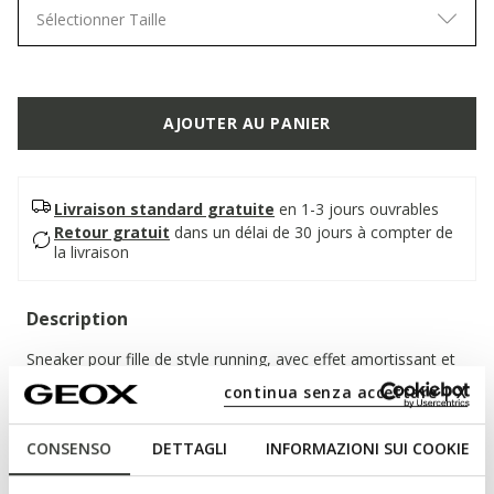
Sélectionner Taille
AJOUTER AU PANIER
Livraison standard gratuite
en 1-3 jours ouvrables
Retour gratuit
dans un délai de 30 jours à compter de
la livraison
Description
Sneaker pour fille de style running, avec effet amortissant et
confortable. Dans cette version rose et lilas, Assister
continua senza accettare | X
présente une empeigne lumineuse, parfaite pour égayer les
looks sportifs et scolaires. Réalisées en tissu brillant et en
CONSENSO
DETTAGLI
INFORMAZIONI SUI COOKIE
matière imprimée effet nacré, elles sont dotées de lumières
intégrées dans la semelle extérieure pour s'amuser à chaque