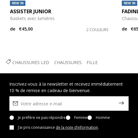
NEW IN
NEW IN
ASSISTER JUNIOR
FADINL
Baskets avec lumières
Chaussu
de
€45,00
de
€65
2 COULEURS
CHAUSSURES LED
CHAUSSURES
FILLE
Inscrivez-vous à la newsletter et recevez immédiatement
10 % de remise en cadeau de bienvenue.
Je préfère ne pas répondre
Femme
Homme
J’ai pris connaissance
de la note d’information
.