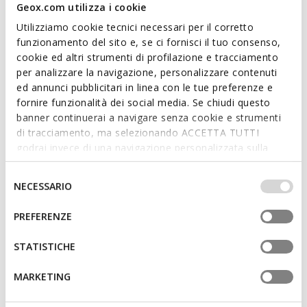
pas.
Geox.com utilizza i cookie
Lire plus
CODE PRODUIT:
J65E9A0ASPVC8842
Utilizziamo cookie tecnici necessari per il corretto
funzionamento del sito e, se ci fornisci il tuo consenso,
Caractéristiques
cookie ed altri strumenti di profilazione e tracciamento
per analizzare la navigazione, personalizzare contenuti
Enfilage facile et rapide
ed annunci pubblicitari in linea con le tue preferenze e
fornire funzionalità dei social media. Se chiudi questo
Chaussures avec lumières avec bouton Marche/Arrêt
banner continuerai a navigare senza cookie e strumenti
Chaussures légères
di tracciamento, ma selezionando ACCETTA TUTTI
godrai invece di una navigazione personalizzata sulla
Fermeture à un scratch et lacets élastiques; Semelle
base dei tuoi gusti ed interessi. Selezionando
intérieure amovible
IMPOSTAZIONI potrai anche scegliere quali cookies ed
Selezione
NECESSARIO
altri strumenti di tracciamento autorizzare. Per maggiori
del
informazioni o per modificare in qualsiasi momento le
consenso
PREFERENZE
Matériaux
tue impostazioni, visita la nostra
cookie policy
.
STATISTICHE
Technologies
MARKETING