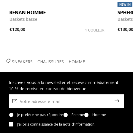
NEW IN
RENAN HOMME
SPHER
Baskets basse
Baskets
€120,00
€130,0
1 COULEUR
SNEAKERS
CHAUSSURES
HOMME
Inscrivez-vous à la newsletter et recevez immédiatement
10 % de remise en cadeau de bienvenue.
Je préfère ne pas répondre
Femme
Homme
J’ai pris connaissance
de la note d’information
.