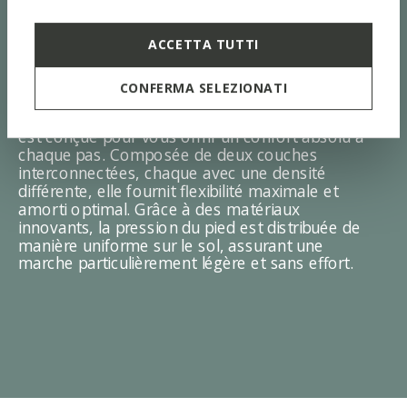
ACCETTA TUTTI
SYSTÈME ZÉRO SHOCK
CONFERMA SELEZIONATI
La semelle extérieure avec système Zéro Shock
est conçue pour vous offrir un confort absolu à
chaque pas. Composée de deux couches
interconnectées, chaque avec une densité
différente, elle fournit flexibilité maximale et
amorti optimal. Grâce à des matériaux
innovants, la pression du pied est distribuée de
manière uniforme sur le sol, assurant une
marche particulièrement légère et sans effort.