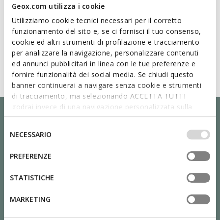
Geox.com utilizza i cookie
Utilizziamo cookie tecnici necessari per il corretto
funzionamento del sito e, se ci fornisci il tuo consenso,
cookie ed altri strumenti di profilazione e tracciamento
per analizzare la navigazione, personalizzare contenuti
ed annunci pubblicitari in linea con le tue preferenze e
fornire funzionalità dei social media. Se chiudi questo
banner continuerai a navigare senza cookie e strumenti
di tracciamento, ma selezionando ACCETTA TUTTI
godrai invece di una navigazione personalizzata sulla
base dei tuoi gusti ed interessi. Selezionando
IMPOSTAZIONI potrai anche scegliere quali cookies ed
Selezione
NECESSARIO
altri strumenti di tracciamento autorizzare. Per maggiori
del
informazioni o per modificare in qualsiasi momento le
consenso
PREFERENZE
tue impostazioni, visita la nostra
cookie policy
.
STATISTICHE
MARKETING