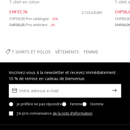
T-shirt en coton
T-shirt 
CHF37,76
CHF56,
2 COULEURS
Price reduced from
to
Price re
CHF59,00
Prix catalogue
CHF89,0
-36%
CHF38,35
Prix antérieur
CHF56,9
-2%
T-SHIRTS ET POLOS
VÊTEMENTS
FEMME
Inscrivez-vous à la newsletter et recevez immédiatement
10 % de remise en cadeau de bienvenue.
Je préfère ne pas répondre
Femme
Homme
J’ai pris connaissance
de la note d’information
.