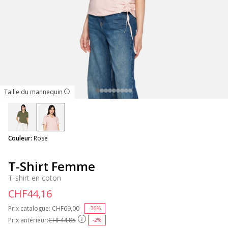
Taille du mannequin
selected
Couleur:
Rose
T-Shirt Femme
T-shirt en coton
CHF44,16
Prix catalogue:
Price reduced from
CHF69,00
to
-36%
Prix antérieur:
CHF44,85
-2%