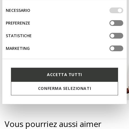
base dei tuoi gusti ed interessi. Selezionando
IMPOSTAZIONI potrai anche scegliere quali cookies ed
Selezione
NECESSARIO
altri strumenti di tracciamento autorizzare. Per maggiori
del
informazioni o per modificare in qualsiasi momento le
consenso
PREFERENZE
tue impostazioni, visita la nostra
cookie policy
.
STATISTICHE
MARKETING
ACCETTA TUTTI
CONFERMA SELEZIONATI
Vous pourriez aussi aimer