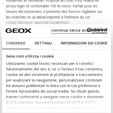
modernes et féminines. Proposé en rose, il est réalisé en
jersey léger et confortable 100 % coton. Parfait pour les
tenues décontractées, il présente des fronces réglables sur
les manches et un détail imprimé à l'intérieur du col.
CODE PRODUIT:
W6510BT3349F8335
continua senza accettare | X
Matériaux
CONSENSO
DETTAGLI
INFORMAZIONI SUI COOKIE
Geox.com utilizza i cookie
Un style inspiré
Utilizziamo cookie tecnici necessari per il corretto
funzionamento del sito e, se ci fornisci il tuo consenso,
cookie ed altri strumenti di profilazione e tracciamento
per analizzare la navigazione, personalizzare contenuti
ed annunci pubblicitari in linea con le tue preferenze e
fornire funzionalità dei social media. Se chiudi questo
banner continuerai a navigare senza cookie e strumenti
di tracciamento, ma selezionando ACCETTA TUTTI
godrai invece di una navigazione personalizzata sulla