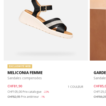
EXCLUSIVITÉ WEB
MELICONIA FEMME
GARDE
Sandales compensées
Sandal
CHF81,90
CHF85,
1 COULEUR
Price reduced from
to
Price re
CHF105,00
Prix catalogue
CHF125,
-22%
CHF82,95
Prix antérieur
CHF86,2
-1%