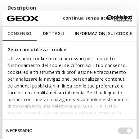
Description
continua senza accettare | X
Sandales hybrides pour femme au design bicolore,
confortables et respirantes.Exaltées par un ADN
contemporain, les sandales Gardenia affichent un look
CONSENSO
DETTAGLI
INFORMAZIONI SUI COOKIE
synonyme de bien-être enrichi par une confortable semelle
compensée et par une bride réglable pratique à la cheville. La
Geox.com utilizza i cookie
tige en daim noir et la semelle extérieure assortie avec une
Utilizziamo cookie tecnici necessari per il corretto
ligne blanche au centre bénéficient du charme indémodable
Lire plus
funzionamento del sito e, se ci fornisci il tuo consenso,
du noir & blanc.
cookie ed altri strumenti di profilazione e tracciamento
CODE PRODUIT:
D02HBC00021C9999
per analizzare la navigazione, personalizzare contenuti
Caractéristiques
ed annunci pubblicitari in linea con le tue preferenze e
fornire funzionalità dei social media. Se chiudi questo
banner continuerai a navigare senza cookie e strumenti
En achetant ce produit, vous soutenez les
di tracciamento, ma selezionando ACCETTA TUTTI
tanneries certifiées Leather Working Group
godrai invece di una navigazione personalizzata sulla
base dei tuoi gusti ed interessi. Selezionando
Enfilage facile et rapide
IMPOSTAZIONI potrai anche scegliere quali cookies ed
Selezione
NECESSARIO
altri strumenti di tracciamento autorizzare. Per maggiori
del
Épaisseur de la semelle: 7 cm / 2,8"