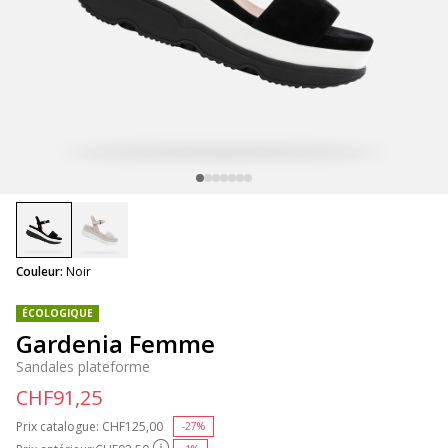
selected
Couleur:
Noir
ÉCOLOGIQUE
Gardenia Femme
Sandales plateforme
CHF91,25
Prix catalogue:
Price reduced from
CHF125,00
to
-27%