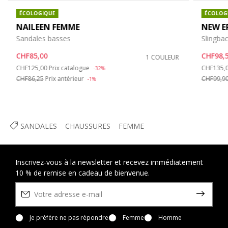
ÉCOLOGIQUE
ÉCOLOG
NAILEEN FEMME
NEW E
Sandales basses
Slingbac
CHF85,00
CHF98,
1 COULEUR
Price reduced from
to
Price re
CHF125,00
Prix catalogue
CHF135,
-32%
CHF86,25
Prix antérieur
CHF99,9
-1%
SANDALES
CHAUSSURES
FEMME
Inscrivez-vous à la newsletter et recevez immédiatement
10 % de remise en cadeau de bienvenue.
Je préfère ne pas répondre
Femme
Homme