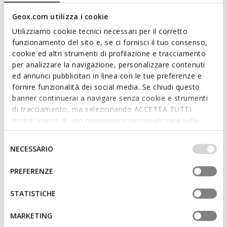
urbain contemporain. Réalisée en cuir lisse, elle se décline ici
dans une variante transversale blanc lait. Confortable et
Geox.com utilizza i cookie
tendance, Naileen rehausse avec une touche raffinée les
Utilizziamo cookie tecnici necessari per il corretto
looks de tous les jours.
funzionamento del sito e, se ci fornisci il tuo consenso,
CODE PRODUIT:
D65SDB00043C1122
cookie ed altri strumenti di profilazione e tracciamento
per analizzare la navigazione, personalizzare contenuti
ed annunci pubblicitari in linea con le tue preferenze e
Caractéristiques
fornire funzionalità dei social media. Se chiudi questo
Enfilage facile et rapide
banner continuerai a navigare senza cookie e strumenti
di tracciamento, ma selezionando ACCETTA TUTTI
Épaisseur de la semelle: 1 cm / 0.4"
godrai invece di una navigazione personalizzata sulla
base dei tuoi gusti ed interessi. Selezionando
Design sans fermeture, pour un enfilage plus rapide
IMPOSTAZIONI potrai anche scegliere quali cookies ed
Selezione
NECESSARIO
altri strumenti di tracciamento autorizzare. Per maggiori
del
informazioni o per modificare in qualsiasi momento le
consenso
PREFERENZE
Matériaux
tue impostazioni, visita la nostra
cookie policy
.
STATISTICHE
Technologies
MARKETING