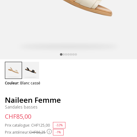
selected
Couleur:
Blanc cassé
Naileen Femme
Sandales basses
CHF85,00
Prix catalogue:
Price reduced from
CHF125,00
to
-32%
Prix antérieur:
CHF86,25
-1%