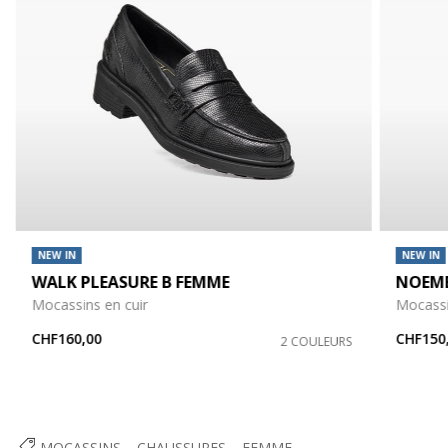
NEW IN
NEW IN
WALK PLEASURE B FEMME
NOEM
Mocassins en cuir
Mocassi
CHF160,00
CHF150
2 COULEURS
MOCASSINS
CHAUSSURES
FEMME