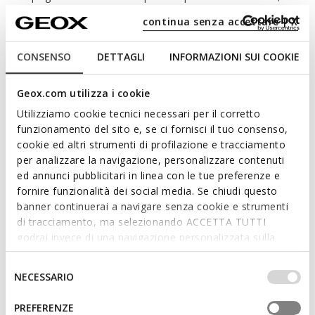
Flextride apporte une touche tendance aux looks citadins de
continua senza accettare | X
tous les jours.
CODE PRODUIT:
D669AB00067C9999
CONSENSO
DETTAGLI
INFORMAZIONI SUI COOKIE
Caractéristiques
Geox.com utilizza i cookie
Utilizziamo cookie tecnici necessari per il corretto
En achetant ce produit, vous soutenez les
funzionamento del sito e, se ci fornisci il tuo consenso,
tanneries certifiées Leather Working Group
cookie ed altri strumenti di profilazione e tracciamento
per analizzare la navigazione, personalizzare contenuti
ed annunci pubblicitari in linea con le tue preferenze e
Amorti optimal qui offre protection et absorption des
fornire funzionalità dei social media. Se chiudi questo
impacts et des sollicitations
banner continuerai a navigare senza cookie e strumenti
di tracciamento, ma selezionando ACCETTA TUTTI
Flexibilité et élasticité grâce à l’Active Flexibility System
godrai invece di una navigazione personalizzata sulla
base dei tuoi gusti ed interessi. Selezionando
Enfilage facile et rapide
IMPOSTAZIONI potrai anche scegliere quali cookies ed
Selezione
NECESSARIO
Épaisseur de la semelle: 3,5 cm / 1,4"
altri strumenti di tracciamento autorizzare. Per maggiori
del
informazioni o per modificare in qualsiasi momento le
consenso
Chaussures légères
PREFERENZE
tue impostazioni, visita la nostra
cookie policy
.