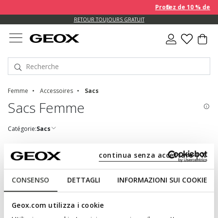
Profitez de 10 % de 
US.
RETOUR TOUJOURS GRATUIT
Femme
Accessoires
Sacs
Sacs Femme
Catégorie:
Sacs
continua senza accettare | X
FORMAT MINI, MIDI OU MAXI : LES SACS
CONSENSO
DETTAGLI
INFORMAZIONI SUI COOKIE
GEOX SONT ADAPTÉS À TOUTES LES
Geox.com utilizza i cookie
OCCASIONS