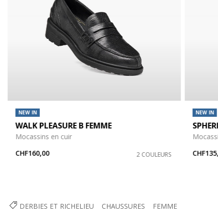
NEW IN
NEW IN
WALK PLEASURE B FEMME
SPHER
Mocassins en cuir
Mocassi
CHF160,00
CHF135
2 COULEURS
DERBIES ET RICHELIEU
CHAUSSURES
FEMME