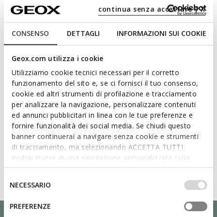
continua senza accettare | X
Matériaux
CONSENSO
DETTAGLI
INFORMAZIONI SUI COOKIE
Technologies
Geox.com utilizza i cookie
Utilizziamo cookie tecnici necessari per il corretto
funzionamento del sito e, se ci fornisci il tuo consenso,
cookie ed altri strumenti di profilazione e tracciamento
per analizzare la navigazione, personalizzare contenuti
ed annunci pubblicitari in linea con le tue preferenze e
fornire funzionalità dei social media. Se chiudi questo
banner continuerai a navigare senza cookie e strumenti
di tracciamento, ma selezionando ACCETTA TUTTI
godrai invece di una navigazione personalizzata sulla
base dei tuoi gusti ed interessi. Selezionando
IMPOSTAZIONI potrai anche scegliere quali cookies ed
Selezione
NECESSARIO
altri strumenti di tracciamento autorizzare. Per maggiori
del
informazioni o per modificare in qualsiasi momento le
consenso
PREFERENZE
tue impostazioni, visita la nostra
cookie policy
.