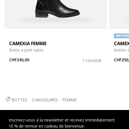
IMPERMÉ
CAMEXIA FEMME
CAMEX
Botte a petit talon
Bottes 
CHF240,00
CHF250
1 COULEUR
BOTTES
CHAUSSURES
FEMME
Inscrivez-vous à la newsletter et recevez immédiatement
10 % de remise en cadeau de bienvenue.