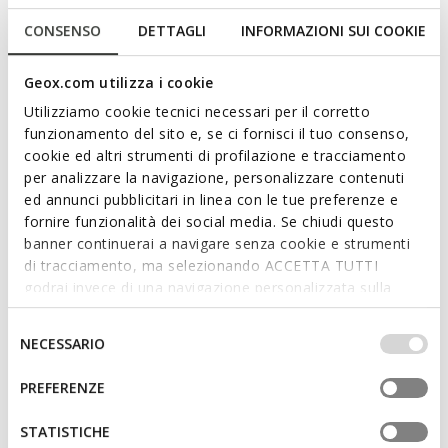
chaussant parfait. Les Norize sont l’accessoire idéal pour
CONSENSO
DETTAGLI
INFORMAZIONI SUI COOKIE
compléter avec style les looks urbains de tous les jours, en
ajoutant une touche de caractère aux tenues citadines.
Lire plus
Geox.com utilizza i cookie
CODE PRODUIT:
D564ZB022JZC6006
Utilizziamo cookie tecnici necessari per il corretto
funzionamento del sito e, se ci fornisci il tuo consenso,
Caractéristiques
cookie ed altri strumenti di profilazione e tracciamento
Enfilage facile et rapide
per analizzare la navigazione, personalizzare contenuti
ed annunci pubblicitari in linea con le tue preferenze e
Hauteur du talon: 4 cm / 1,6"
fornire funzionalità dei social media. Se chiudi questo
banner continuerai a navigare senza cookie e strumenti
Élastique sur la tige pour un enfilage facile
di tracciamento, ma selezionando ACCETTA TUTTI
La circonférence de la jambière est de 34.5 cm / 13.58"
godrai invece di una navigazione personalizzata sulla
pour la pointure 37 EU
base dei tuoi gusti ed interessi. Selezionando
IMPOSTAZIONI potrai anche scegliere quali cookies ed
Selezione
La hauteur de la jambière est de 38 cm / 14.96" pour la
NECESSARIO
altri strumenti di tracciamento autorizzare. Per maggiori
del
pointure 37 EU
informazioni o per modificare in qualsiasi momento le
consenso
PREFERENZE
tue impostazioni, visita la nostra
cookie policy
.
STATISTICHE
Matériaux