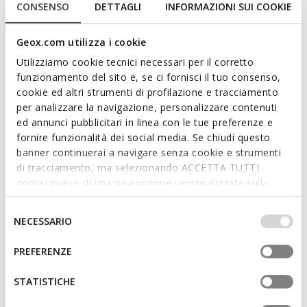
CONSENSO
DETTAGLI
INFORMAZIONI SUI COOKIE
Geox.com utilizza i cookie
Utilizziamo cookie tecnici necessari per il corretto
funzionamento del sito e, se ci fornisci il tuo consenso,
cookie ed altri strumenti di profilazione e tracciamento
EXCLUSIVITÉ WEB
per analizzare la navigazione, personalizzare contenuti
SANDAL ZAPITO BÉBÉ GARÇON
SANDAL ZAPITO BÉBÉ
ed annunci pubblicitari in linea con le tue preferenze e
Sandales premiers pas velcro
Sandales premiers pas velcro
fornire funzionalità dei social media. Se chiudi questo
CHF48,10
CHF36,26
2 COULEURS
2 COULEURS
banner continuerai a navigare senza cookie e strumenti
Price reduced from
to
Price reduced from
to
CHF65,00
Prix catalogue
-26%
CHF49,00
Prix catalogue
-26%
di tracciamento, ma selezionando ACCETTA TUTTI
CHF48,75
Prix antérieur
-1%
CHF36,75
Prix antérieur
-1%
godrai invece di una navigazione personalizzata sulla
base dei tuoi gusti ed interessi. Selezionando
IMPOSTAZIONI potrai anche scegliere quali cookies ed
Selezione
NECESSARIO
altri strumenti di tracciamento autorizzare. Per maggiori
del
informazioni o per modificare in qualsiasi momento le
consenso
PREFERENZE
tue impostazioni, visita la nostra
cookie policy
.
STATISTICHE