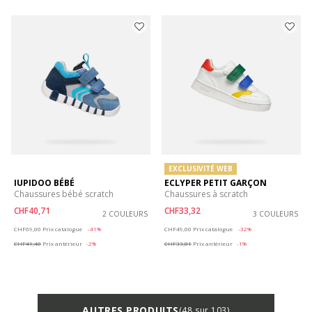
EXCLUSIVITÉ WEB
IUPIDOO BÉBÉ
ECLYPER PETIT GARÇON
Chaussures bébé scratch
Chaussures à scratch
CHF40,71
CHF33,32
2 COULEURS
3 COULEURS
Price reduced from
to
Price reduced from
to
CHF69,00
Prix catalogue
-41%
CHF49,00
Prix catalogue
-32%
CHF41,40
Prix antérieur
-2%
CHF33,81
Prix antérieur
-1%
AUTRES PRODUITS
(48 sur 103)