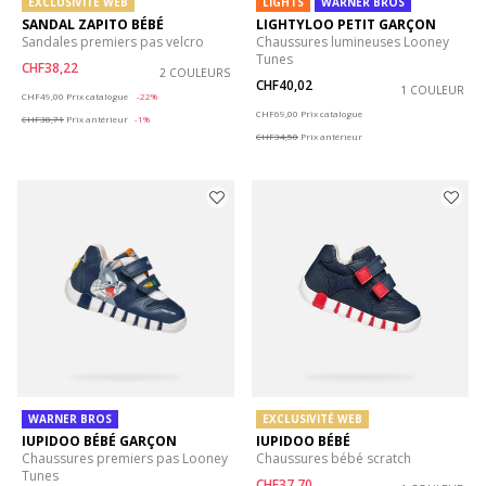
EXCLUSIVITÉ WEB
LIGHTS
WARNER BROS
SANDAL ZAPITO BÉBÉ
LIGHTYLOO PETIT GARÇON
Sandales premiers pas velcro
Chaussures lumineuses Looney
Tunes
CHF38,22
2 COULEURS
CHF40,02
Price reduced from
to
1 COULEUR
CHF49,00
Prix catalogue
-22%
Price reduced from
to
CHF69,00
Prix catalogue
CHF38,71
Prix antérieur
-1%
CHF34,50
Prix antérieur
WARNER BROS
EXCLUSIVITÉ WEB
IUPIDOO BÉBÉ GARÇON
IUPIDOO BÉBÉ
Chaussures premiers pas Looney
Chaussures bébé scratch
Tunes
CHF37,70