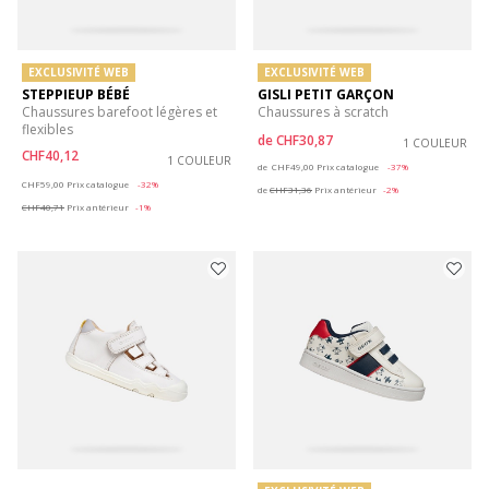
EXCLUSIVITÉ WEB
EXCLUSIVITÉ WEB
STEPPIEUP BÉBÉ
GISLI PETIT GARÇON
Chaussures barefoot légères et
Chaussures à scratch
flexibles
de
CHF30,87
1 COULEUR
CHF40,12
1 COULEUR
Price reduced from
to
de
CHF49,00
Prix catalogue
-37%
Price reduced from
to
CHF59,00
Prix catalogue
-32%
de
CHF31,36
Prix antérieur
-2%
CHF40,71
Prix antérieur
-1%