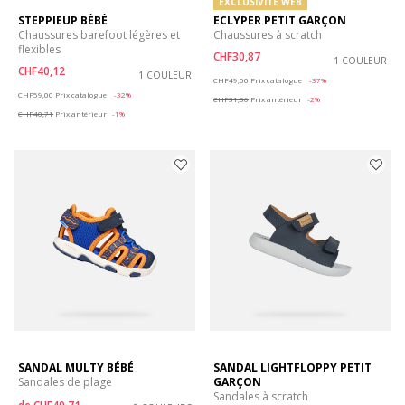
EXCLUSIVITÉ WEB
STEPPIEUP BÉBÉ
ECLYPER PETIT GARÇON
Chaussures barefoot légères et
Chaussures à scratch
flexibles
CHF30,87
1 COULEUR
CHF40,12
1 COULEUR
Price reduced from
to
CHF49,00
Prix catalogue
-37%
Price reduced from
to
CHF59,00
Prix catalogue
-32%
CHF31,36
Prix antérieur
-2%
CHF40,71
Prix antérieur
-1%
SANDAL MULTY BÉBÉ
SANDAL LIGHTFLOPPY PETIT
Sandales de plage
GARÇON
Sandales à scratch