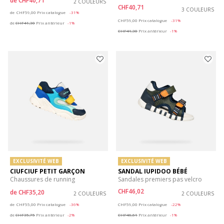
de
CHF40,71
2 COULEURS
CHF40,71
Price reduced from
to
3 COULEURS
de
CHF59,00
Prix catalogue
-31%
Price reduced from
to
CHF59,00
Prix catalogue
-31%
de
CHF41,30
Prix antérieur
-1%
CHF41,30
Prix antérieur
-1%
EXCLUSIVITÉ WEB
EXCLUSIVITÉ WEB
CIUFCIUF PETIT GARÇON
SANDAL IUPIDOO BÉBÉ
Chaussures de running
Sandales premiers pas velcro
CHF46,02
de
CHF35,20
2 COULEURS
2 COULEURS
Price reduced from
to
Price reduced from
to
de
CHF55,00
Prix catalogue
-36%
CHF59,00
Prix catalogue
-22%
de
CHF35,75
Prix antérieur
-2%
CHF46,61
Prix antérieur
-1%