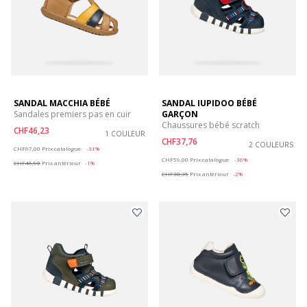
SANDAL MACCHIA BÉBÉ
SANDAL IUPIDOO BÉBÉ
Sandales premiers pas en cuir
GARÇON
Chaussures bébé scratch
CHF46,23
1 COULEUR
CHF37,76
Price reduced from
to
2 COULEURS
CHF67,00
Prix catalogue
-31%
Price reduced from
to
CHF59,00
Prix catalogue
-36%
CHF46,90
Prix antérieur
-1%
CHF38,35
Prix antérieur
-2%