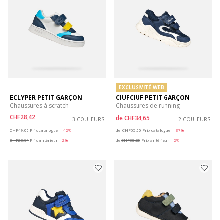
EXCLUSIVITÉ WEB
ECLYPER PETIT GARÇON
CIUFCIUF PETIT GARÇON
Chaussures à scratch
Chaussures de running
CHF28,42
de
CHF34,65
3 COULEURS
2 COULEURS
Price reduced from
to
Price reduced from
to
CHF49,00
Prix catalogue
-42%
de
CHF55,00
Prix catalogue
-37%
CHF28,91
Prix antérieur
-2%
de
CHF35,20
Prix antérieur
-2%