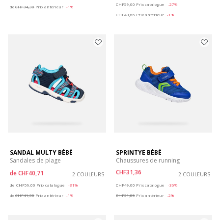
Price reduced from
to
CHF59,00
Prix catalogue
-27%
de
CHF34,30
Prix antérieur
-1%
CHF43,66
Prix antérieur
-1%
SANDAL MULTY BÉBÉ
SPRINTYE BÉBÉ
Sandales de plage
Chaussures de running
CHF31,36
de
CHF40,71
2 COULEURS
2 COULEURS
Price reduced from
to
Price reduced from
to
de
CHF59,00
Prix catalogue
-31%
CHF49,00
Prix catalogue
-36%
de
CHF41,30
Prix antérieur
-1%
CHF31,85
Prix antérieur
-2%