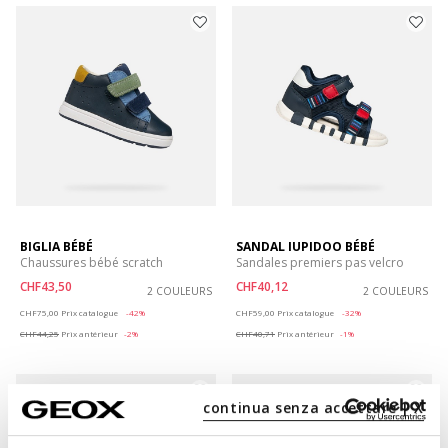
BIGLIA BÉBÉ
SANDAL IUPIDOO BÉBÉ
Chaussures bébé scratch
Sandales premiers pas velcro
CHF43,50
CHF40,12
2 COULEURS
2 COULEURS
Price reduced from
to
Price reduced from
to
CHF75,00
Prix catalogue
-42%
CHF59,00
Prix catalogue
-32%
CHF44,25
Prix antérieur
-2%
CHF40,71
Prix antérieur
-1%
continua senza accettare | X