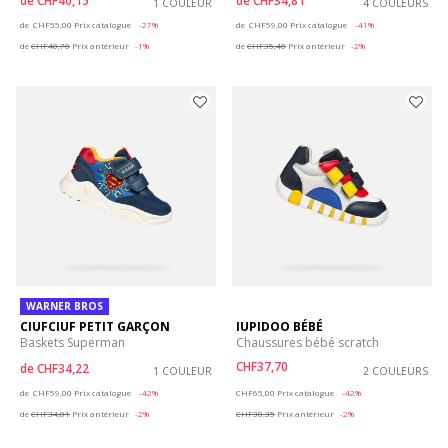
de
CHF40,15
de
CHF34,81
1 COULEUR
4 COULEURS
Price reduced from
to
Price reduced from
to
de
CHF55,00
Prix catalogue
-27%
de
CHF59,00
Prix catalogue
-41%
de
CHF40,70
Prix antérieur
-1%
de
CHF35,40
Prix antérieur
-2%
WARNER BROS
CIUFCIUF PETIT GARÇON
IUPIDOO BÉBÉ
Baskets Superman
Chaussures bébé scratch
CHF37,70
de
CHF34,22
1 COULEUR
2 COULEURS
Price reduced from
to
Price reduced from
to
de
CHF59,00
Prix catalogue
-42%
CHF65,00
Prix catalogue
-42%
de
CHF34,81
Prix antérieur
-2%
CHF38,35
Prix antérieur
-2%