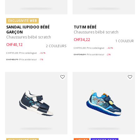
EXCLUSIVITÉ WEB
SANDAL IUPIDOO BÉBÉ
TUTIM BÉBÉ
GARÇON
Chaussures bébé scratch
Chaussures bébé scratch
CHF34,22
1 COULEUR
CHF40,12
2 COULEURS
Price reduced from
to
CHF59,00
Prix catalogue
-42%
Price reduced from
to
CHF59,00
Prix catalogue
-32%
CHF34,81
Prix antérieur
-2%
CHF40,71
Prix antérieur
-1%