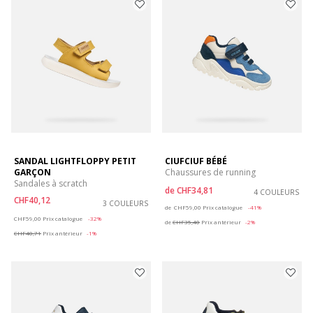
SANDAL LIGHTFLOPPY PETIT
CIUFCIUF BÉBÉ
GARÇON
Chaussures de running
Sandales à scratch
de
CHF34,81
4 COULEURS
CHF40,12
3 COULEURS
Price reduced from
to
de
CHF59,00
Prix catalogue
-41%
Price reduced from
to
CHF59,00
Prix catalogue
-32%
de
CHF35,40
Prix antérieur
-2%
CHF40,71
Prix antérieur
-1%