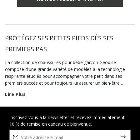
PROTÉGEZ SES PETITS PIEDS DÈS SES
PREMIERS PAS
La collection de chaussures pour bébé garçon Geox se
compose d'une grande variété de modèles à la technologie
respirante étudiés pour accompagner votre petit dans ses
premiers succès et pour toujours lui assurer un bien-être
maximal. Dotées de la technologie conçue par Geox, nos
Lire Plus
chaussures conjuguent style, confort et maintien adapté. Les
chaussures pour bébé garçon disponibles dans notre boutique
en ligne sont légères, résistantes et respirantes : la solution
idéale pour assurer confort et légèreté aux pieds de votre petit,
Inscrivez-vous à la newsletter et recevez immédiatement
10 % de remise en cadeau de bienvenue.
pendant toute sa croissance. Les chaussures premiers pas
incluent des sneakers, notre collection de basket bébé garcon
et des sandalettes à scratch qui, en plus d’être très faciles à