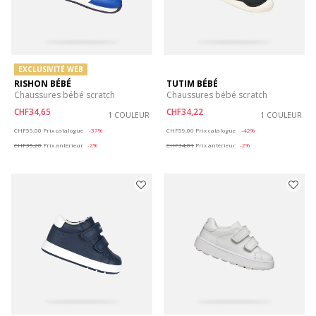
EXCLUSIVITÉ WEB
RISHON BÉBÉ
TUTIM BÉBÉ
Chaussures bébé scratch
Chaussures bébé scratch
CHF34,65
CHF34,22
1 COULEUR
1 COULEUR
Price reduced from
to
Price reduced from
to
CHF55,00
Prix catalogue
-37%
CHF59,00
Prix catalogue
-42%
CHF35,20
Prix antérieur
-2%
CHF34,81
Prix antérieur
-2%