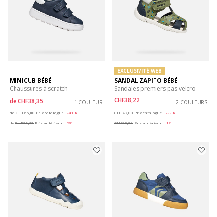
EXCLUSIVITÉ WEB
MINICUB BÉBÉ
SANDAL ZAPITO BÉBÉ
Chaussures à scratch
Sandales premiers pas velcro
CHF38,22
de
CHF38,35
1 COULEUR
2 COULEURS
Price reduced from
to
Price reduced from
to
de
CHF65,00
Prix catalogue
-41%
CHF49,00
Prix catalogue
-22%
de
CHF39,00
Prix antérieur
-2%
CHF38,71
Prix antérieur
-1%