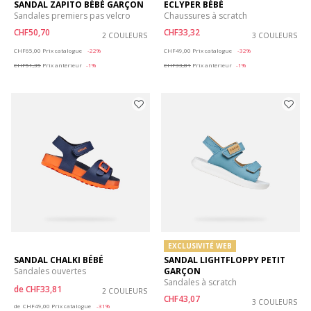
SANDAL ZAPITO BÉBÉ GARÇON
ECLYPER BÉBÉ
Sandales premiers pas velcro
Chaussures à scratch
CHF50,70
CHF33,32
2 COULEURS
3 COULEURS
Price reduced from
to
Price reduced from
to
CHF65,00
Prix catalogue
-22%
CHF49,00
Prix catalogue
-32%
CHF51,35
Prix antérieur
-1%
CHF33,81
Prix antérieur
-1%
EXCLUSIVITÉ WEB
SANDAL CHALKI BÉBÉ
SANDAL LIGHTFLOPPY PETIT
Sandales ouvertes
GARÇON
Sandales à scratch
de
CHF33,81
2 COULEURS
CHF43,07
Price reduced from
to
3 COULEURS
de
CHF49,00
Prix catalogue
-31%