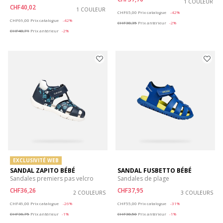
1 COULEUR
CHF40,02
1 COULEUR
Price reduced from
to
CHF65,00
Prix catalogue
-42%
Price reduced from
to
CHF69,00
Prix catalogue
-42%
CHF38,35
Prix antérieur
-2%
CHF40,71
Prix antérieur
-2%
EXCLUSIVITÉ WEB
SANDAL ZAPITO BÉBÉ
SANDAL FUSBETTO BÉBÉ
Sandales premiers pas velcro
Sandales de plage
CHF36,26
CHF37,95
2 COULEURS
3 COULEURS
Price reduced from
to
Price reduced from
to
CHF49,00
Prix catalogue
-26%
CHF55,00
Prix catalogue
-31%
CHF36,75
Prix antérieur
-1%
CHF38,50
Prix antérieur
-1%