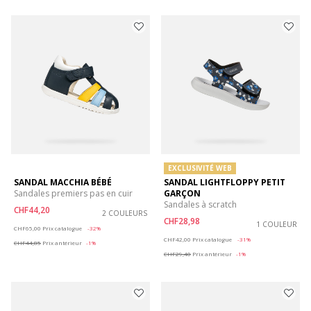
EXCLUSIVITÉ WEB
SANDAL MACCHIA BÉBÉ
SANDAL LIGHTFLOPPY PETIT
Sandales premiers pas en cuir
GARÇON
Sandales à scratch
CHF44,20
2 COULEURS
CHF28,98
Price reduced from
to
1 COULEUR
CHF65,00
Prix catalogue
-32%
Price reduced from
to
CHF42,00
Prix catalogue
-31%
CHF44,85
Prix antérieur
-1%
CHF29,40
Prix antérieur
-1%