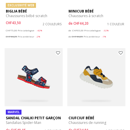
EXCLUSIVITÉ WEB
BIGLIA BÉBÉ
MINICUB BÉBÉ
Chaussures bébé scratch
Chaussures à scratch
CHF43,50
de
CHF44,20
2 COULEURS
1 COULEUR
Price reduced from
to
Price reduced from
to
CHF75,00
Prix catalogue
-42%
de
CHF65,00
Prix catalogue
-32%
CHF44,25
Prix antérieur
-2%
de
CHF44,85
Prix antérieur
-1%
MARVEL
SANDAL CHALKI PETIT GARÇON
CIUFCIUF BÉBÉ
Sandalias Spider-Man
Chaussures de running