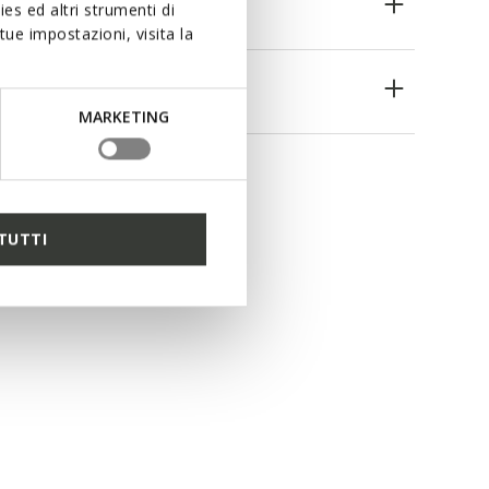
es ed altri strumenti di
ue impostazioni, visita la
es
MARKETING
TUTTI