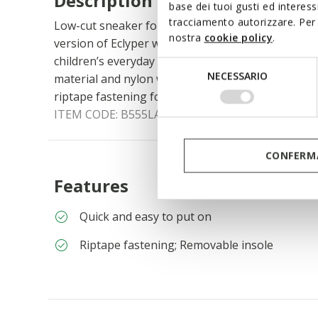
Description
base dei tuoi gusti ed interes
tracciamento autorizzare. Per 
Low-cut sneaker for boys with a sleek tennis-cour
nostra
cookie policy
.
version of Eclyper with green detailing is the ult
children’s everyday styling and casual outfits. Cra
Selezione
NECESSARIO
material and nylon with a flexible breathable desig
del
riptape fastening for ease of adjustability.
consenso
ITEM CODE:
B555LA054FUC0547
CONFERMA
Features
Quick and easy to put on
Riptape fastening; Removable insole