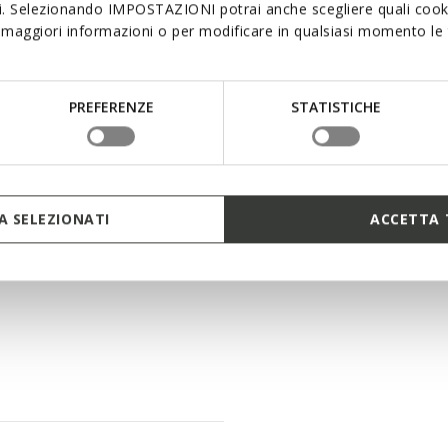
Materials
si. Selezionando IMPOSTAZIONI potrai anche scegliere quali cooki
maggiori informazioni o per modificare in qualsiasi momento le t
t aesthetic. This white
imate way to complete
Technologi
fted from a leather-effect
PREFERENZE
STATISTICHE
n, it has a practical double
 SELEZIONATI
ACCETTA 