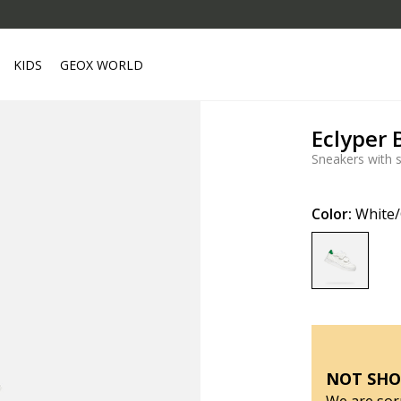
KIDS
GEOX WORLD
Eclyper 
Sneakers with 
Color:
White
selected
NOT SHO