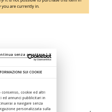
y! It is not possible to purchase this item in
 you are currently in.
ontinua senza accettare | X
FORMAZIONI SUI COOKIE
uo consenso, cookie ed altri
 ed annunci pubblicitari in
ntinuerai a navigare senza
igazione personalizzata sulla