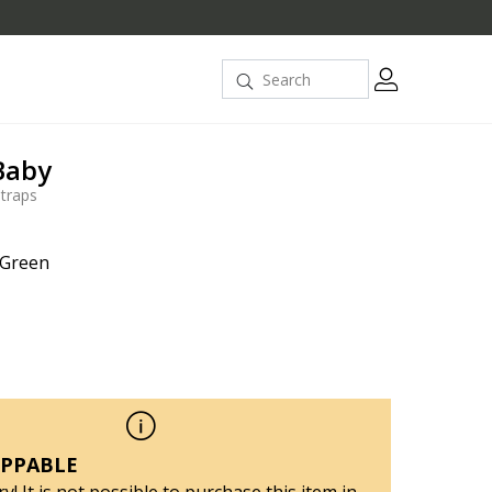
Baby
straps
/Green
PPABLE