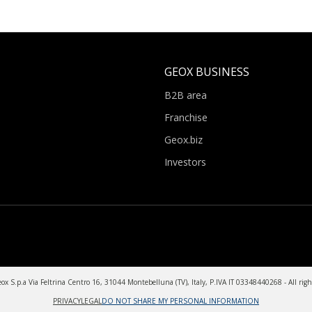
GEOX BUSINESS
B2B area
Franchise
Geox.biz
Investors
x S.p.a Via Feltrina Centro 16, 31044 Montebelluna (TV), Italy, P.IVA IT 03348440268 - All righ
PRIVACY
LEGAL
DO NOT SHARE MY PERSONAL INFORMATION