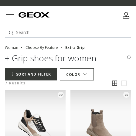
Woman
Choose By Feature
Extra Grip
+ Grip shoes for women
SORT AND FILTER
COLOR
7 Results
3D
3D