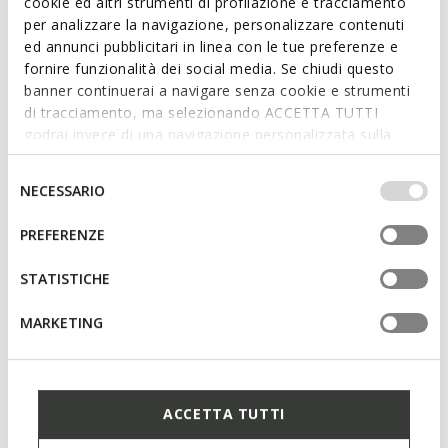
cookie ed altri strumenti di profilazione e tracciamento
per analizzare la navigazione, personalizzare contenuti
ed annunci pubblicitari in linea con le tue preferenze e
fornire funzionalità dei social media. Se chiudi questo
banner continuerai a navigare senza cookie e strumenti
di tracciamento, ma selezionando ACCETTA TUTTI
godrai invece di una navigazione personalizzata sulla
base dei tuoi gusti ed interessi. Selezionando
IMPOSTAZIONI potrai anche scegliere quali cookies ed
Selezione
NECESSARIO
altri strumenti di tracciamento autorizzare. Per maggiori
del
informazioni o per modificare in qualsiasi momento le
consenso
WATERPROOF
PREFERENZE
tue impostazioni, visita la nostra
cookie policy
.
LAMIDIE + GRIP ABX WOMAN
OLIVIERA + GRIP WOMAN
Waterproof boots
Low top sneakers
STATISTICHE
MARKETING
ACCETTA TUTTI