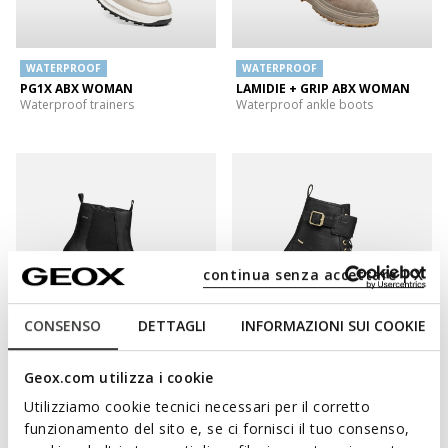
WATERPROOF
WATERPROOF
PG1X ABX WOMAN
LAMIDIE + GRIP ABX WOMAN
Waterproof trainers
Waterproof ankle boots
continua senza accettare | X
CONSENSO
DETTAGLI
INFORMAZIONI SUI COOKIE
WATERPROOF
WATERPROOF
Geox.com utilizza i cookie
LAMIDIE + GRIP ABX WOMAN
LAMIDIE + GRIP ABX WOMAN
Utilizziamo cookie tecnici necessari per il corretto
Waterproof ankle boots
Waterproof boots
funzionamento del sito e, se ci fornisci il tuo consenso,