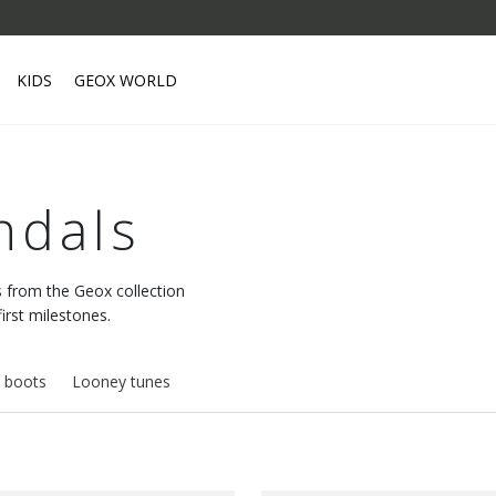
KIDS
GEOX WORLD
ndals
s from the Geox collection
first milestones.
 boots
Looney tunes