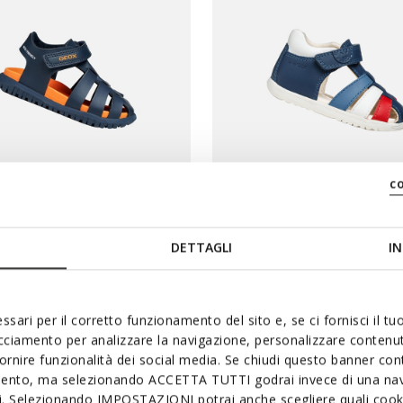
c
EXCLUSIVE
DETTAGLI
IN
L FUSBETTO BABY
SANDAL MACCHIA BABY
toe sandals
Closed toe sandals
ssari per il corretto funzionamento del sito e, se ci fornisci il t
acciamento per analizzare la navigazione, personalizzare contenuti
fornire funzionalità dei social media. Se chiudi questo banner co
mento, ma selezionando ACCETTA TUTTI godrai invece di una nav
si. Selezionando IMPOSTAZIONI potrai anche scegliere quali cooki