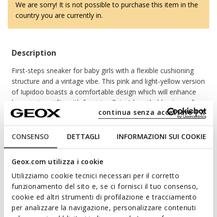
We are sorry! It is not possible to purchase this item in the
country you are currently in.
Description
First-steps sneaker for baby girls with a flexible cushioning
structure and a vintage vibe. This pink and light-yellow version
of Iupidoo boasts a comfortable design which will enhance
her sporty outfits with feminine flair. A breathable piece of
continua senza accettare | X
footwear crafted from a plain and patent leather-effect
material that will pamper little feet with a sensation of well-
being step after step.
CONSENSO
DETTAGLI
INFORMAZIONI SUI COOKIE
Read more
ITEM CODE:
B5558A05402CE82M
Geox.com utilizza i cookie
Features
Utilizziamo cookie tecnici necessari per il corretto
Shoes developed in partnership with the Italian
funzionamento del sito e, se ci fornisci il tuo consenso,
Association of Podiatrists
cookie ed altri strumenti di profilazione e tracciamento
per analizzare la navigazione, personalizzare contenuti
Excellent flexibility guaranteed by the Flexy System