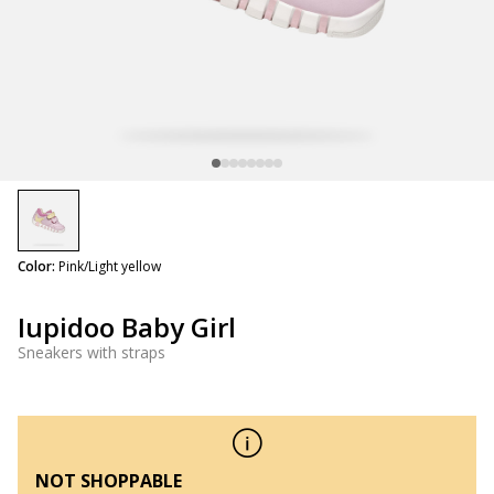
selected
Color:
Pink/Light yellow
Iupidoo Baby Girl
Sneakers with straps
NOT SHOPPABLE