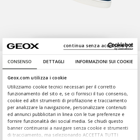
continua senza accettare | X
CONSENSO
DETTAGLI
INFORMAZIONI SUI COOKIE
selected
Color:
Navy/White
Geox.com utilizza i cookie
Utilizziamo cookie tecnici necessari per il corretto
Eclyper Junior
funzionamento del sito e, se ci fornisci il tuo consenso,
Sneakers with straps
cookie ed altri strumenti di profilazione e tracciamento
per analizzare la navigazione, personalizzare contenuti
ed annunci pubblicitari in linea con le tue preferenze e
fornire funzionalità dei social media. Se chiudi questo
banner continuerai a navigare senza cookie e strumenti
di tracciamento, ma selezionando ACCETTA TUTTI
NOT SHOPPABLE