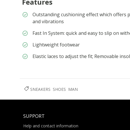
Features
Outstanding cushioning effect which offers p
and vibrations
Fast In System: quick and easy to slip on wi
Lightweight footwear
Elastic laces to adjust the fit; Removable inso
SNEAKERS
SHOES
MAN
SUPPORT
Help and contact information