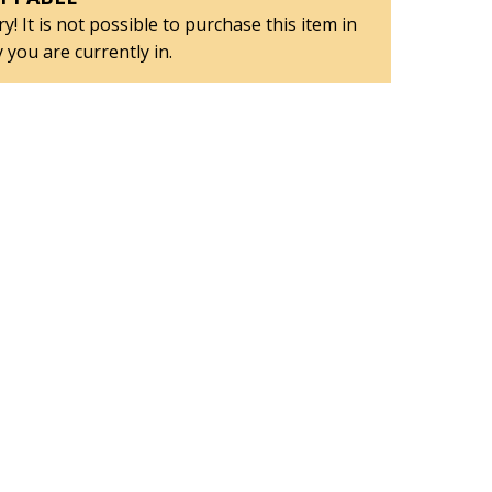
y! It is not possible to purchase this item in
 you are currently in.