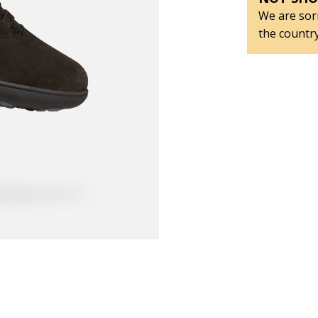
We are sorr
the country