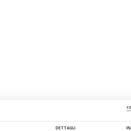
Text
Color
Opacity
Text Background
Color
Opacity
c
Caption Area Backg
DETTAGLI
IN