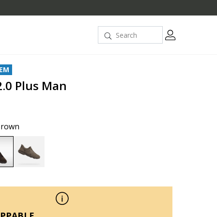
TEM
2.0 Plus Man
Brown
selected
PPABLE