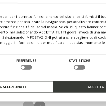
Color
ssari per il corretto funzionamento del sito e, se ci fornisci il t
acciamento per analizzare la navigazione, personalizzare contenuti
Opacity
fornire funzionalità dei social media. Se chiudi questo banner co
mento, ma selezionando ACCETTA TUTTI godrai invece di una nav
si. Selezionando IMPOSTAZIONI potrai anche scegliere quali cooki
maggiori informazioni o per modificare in qualsiasi momento le t
Font Size
PREFERENZE
STATISTICHE
Text Edge Style
 SELEZIONATI
ACCETTA 
Font Family