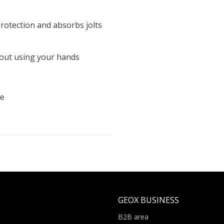
rotection and absorbs jolts
thout using your hands
le
GEOX BUSINESS
B2B area