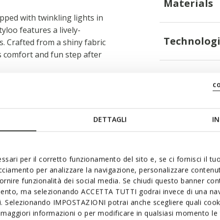
Materials
pped with twinkling lights in
tyloo features a lively-
Technologi
. Crafted from a shiny fabric
s comfort and fun step after
c
DETTAGLI
IN
System tread
ssari per il corretto funzionamento del sito e, se ci fornisci il t
acciamento per analizzare la navigazione, personalizzare contenuti
fornire funzionalità dei social media. Se chiudi questo banner co
mento, ma selezionando ACCETTA TUTTI godrai invece di una nav
si. Selezionando IMPOSTAZIONI potrai anche scegliere quali cooki
maggiori informazioni o per modificare in qualsiasi momento le t