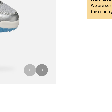
We are sorr
the country