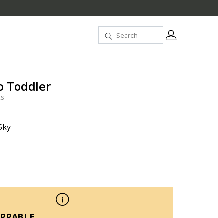
o Toddler
ts
/Sky
PPABLE