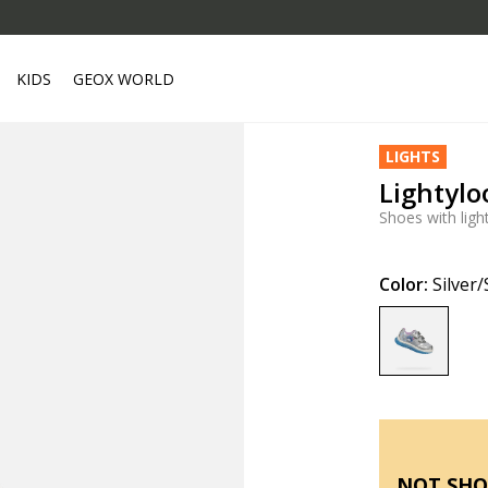
KIDS
GEOX WORLD
LIGHTS
Lightylo
Shoes with ligh
Color:
Silver
selected
NOT SHO