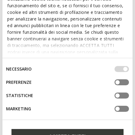
funzionamento del sito e, se ci fornisci il tuo consenso,
cookie ed altri strumenti di profilazione e tracciamento
per analizzare la navigazione, personalizzare contenuti
ed annunci pubblicitari in linea con le tue preferenze e
fornire funzionalità dei social media. Se chiudi questo
banner continuerai a navigare senza cookie e strumenti
di tracciamento, ma selezionando ACCETTA TUTTI
godrai invece di una navigazione personalizzata sulla
base dei tuoi gusti ed interessi. Selezionando
IMPOSTAZIONI potrai anche scegliere quali cookies ed
Selezione
NECESSARIO
altri strumenti di tracciamento autorizzare. Per maggiori
del
informazioni o per modificare in qualsiasi momento le
consenso
PREFERENZE
tue impostazioni, visita la nostra
cookie policy
.
STATISTICHE
Model Size
MARKETING
selected
Color:
Oxford tan