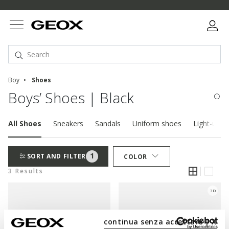
Boy
Shoes
Boys’ Shoes | Black
All Shoes
Sneakers
Sandals
Uniform shoes
Light-up s
1
SORT AND FILTER
COLOR
3 Results
3D
continua senza accettare | X