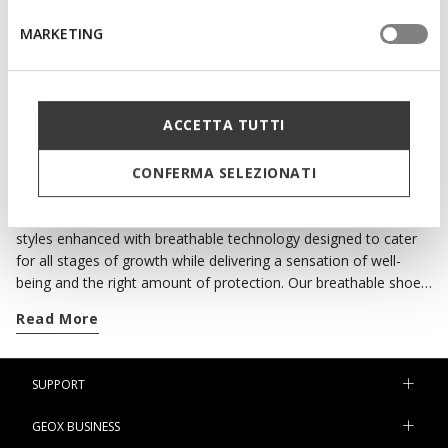
ARZACH JUNIOR
School shoes
MARKETING
ACCETTA TUTTI
PROVIDE GROWING FEET WITH THE RIGHT
AMOUNT OF SUPPORT.
CONFERMA SELEZIONATI
Geox's collection of shoes for boys includes a wide variety of
styles enhanced with breathable technology designed to cater
for all stages of growth while delivering a sensation of well-
being and the right amount of protection. Our breathable shoes
stand in a league of their own in terms of lightness and
Read More
comfort. If your little boy can't stand still for a minute, round off
his urban looks with a new pair of casual sneakers. Our e-shop
boasts styles suitable for all ages which will pamper little feet
SUPPORT
with breathability and the utmost comfort. Our
light-up shoes
are breathable as well. Equipped with LED lights on the outsole,
GEOX BUSINESS
they are great fun and light up as he walks and leaps around. A