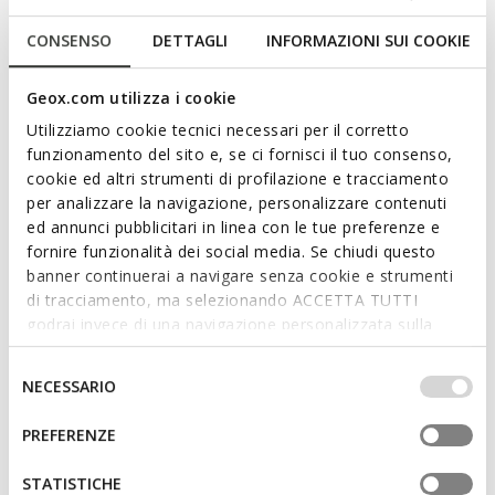
CONSENSO
DETTAGLI
INFORMAZIONI SUI COOKIE
Geox.com utilizza i cookie
Utilizziamo cookie tecnici necessari per il corretto
SUSTAINABLE
funzionamento del sito e, se ci fornisci il tuo consenso,
NASHIK BOY
NEW FAST BOY
cookie ed altri strumenti di profilazione e tracciamento
School shoes
School shoes
per analizzare la navigazione, personalizzare contenuti
ed annunci pubblicitari in linea con le tue preferenze e
fornire funzionalità dei social media. Se chiudi questo
banner continuerai a navigare senza cookie e strumenti
di tracciamento, ma selezionando ACCETTA TUTTI
godrai invece di una navigazione personalizzata sulla
base dei tuoi gusti ed interessi. Selezionando
IMPOSTAZIONI potrai anche scegliere quali cookies ed
Selezione
NECESSARIO
altri strumenti di tracciamento autorizzare. Per maggiori
del
informazioni o per modificare in qualsiasi momento le
consenso
PREFERENZE
tue impostazioni, visita la nostra
cookie policy
.
STATISTICHE