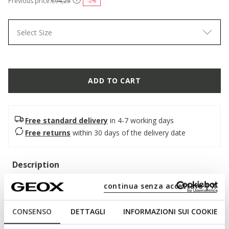
Previous price:
€94,25
-2%
Select Size
ADD TO CART
Free standard delivery
in 4-7 working days
Free returns
within 30 days of the delivery date
Description
Women's slingback ballerina flats with a contemporary design
continua senza accettare | X
and refined charm. In this classic black version, they feature a
soft nappa leather upper with clean, modern lines. Breathable
CONSENSO
DETTAGLI
INFORMAZIONI SUI COOKIE
and comfortable, Giselda 15 combines comfort and style for
just the right formal look.