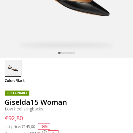
selected
Color:
Black
SUSTAINABLE
Giselda15 Woman
Low heel slingbacks
€92,80
List price:
Price reduced from
€145,00
to
-36%