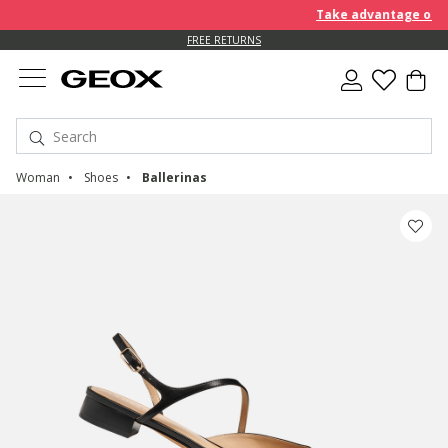
Take advantage of an E
FREE RETURNS
Woman
Shoes
Ballerinas