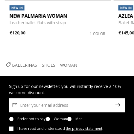
NEW IN
NEW IN
NEW PALMARIA WOMAN
AZLE
Leather ballet flats with strap
Ballet f
€120,00
€145,0
1 COLOR
BALLERINAS
SHOES
WOMAN
Sign up for our newsletter: you will instantly receive a 10%
welcome discount.
Prefer not to say
Woman
Man
I have read and understood
the privacy statement
.