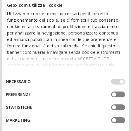
Geox.com utilizza i cookie
ITEM CODE:
D65YUB000TUC9999
Utilizziamo cookie tecnici necessari per il corretto
funzionamento del sito e, se ci fornisci il tuo consenso,
Features
cookie ed altri strumenti di profilazione e tracciamento
per analizzare la navigazione, personalizzare contenuti
By purchasing this product, you are
ed annunci pubblicitari in linea con le tue preferenze e
supporting Leather Working Group certified
fornire funzionalità dei social media. Se chiudi questo
tanneries
banner continuerai a navigare senza cookie e strumenti
di tracciamento, ma selezionando ACCETTA TUTTI
godrai invece di una navigazione personalizzata sulla
Thickness of sole: 2 cm / 0,8"
base dei tuoi gusti ed interessi. Selezionando
Buckle on the strap to adjust the fit
IMPOSTAZIONI potrai anche scegliere quali cookies ed
Selezione
NECESSARIO
altri strumenti di tracciamento autorizzare. Per maggiori
del
informazioni o per modificare in qualsiasi momento le
consenso
PREFERENZE
tue impostazioni, visita la nostra
cookie policy
.
Materials
STATISTICHE
Technologies
MARKETING