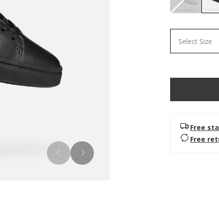
Select Size
Free sta
Free re