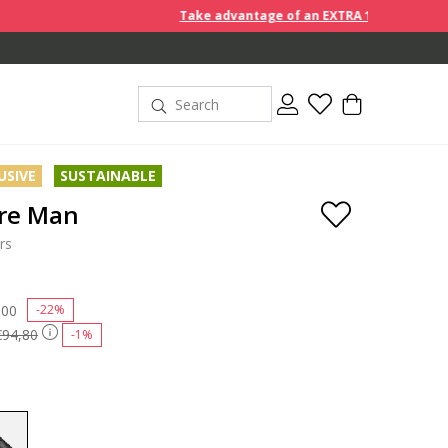
Take advantage of an EXTRA 10% off discount prices wh
USIVE
SUSTAINABLE
re Man
rs
 reduced from
,00
to
-22%
€94,80
-1%