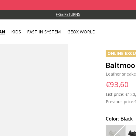
FREE RETURNS
AN
KIDS
FAST IN SYSTEM
GEOX WORLD
ONLINE EXCL
Baltmoo
Leather sneake
€93,60
List price:
Price
€120
Previous price:
Color:
Black