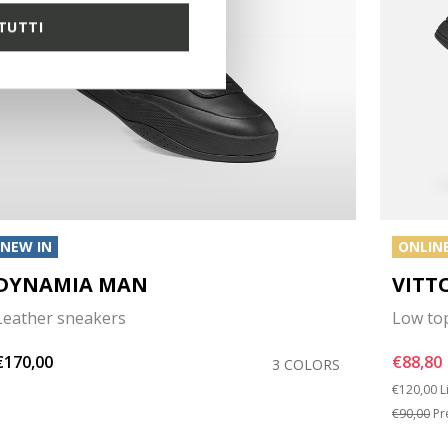
TUTTI
NEW IN
ONLINE
DYNAMIA MAN
VITT
Leather sneakers
Low to
€170,00
€88,80
3 COLORS
Price red
t
€120,00
L
€90,00
Pr