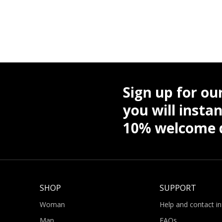
Sign up for ou
you will instan
10% welcome d
SHOP
SUPPORT
Woman
Help and contact i
Man
FAQs