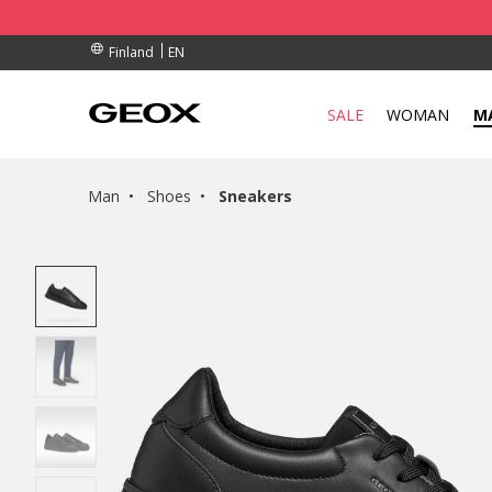
BY COLLECTION POINT.
RDERS OVER 90.00 €
RDERS OVER 90.00 €
EN
Finland
SALE
WOMAN
M
Man
Shoes
Sneakers