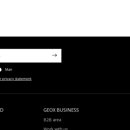
Man
e privacy statement
.
LD
GEOX BUSINESS
B2B area
Work with us