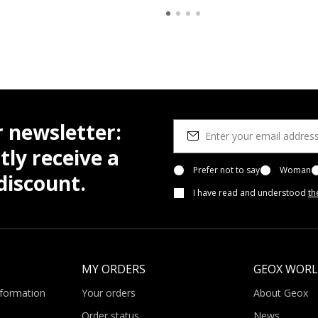
r newsletter:
tly receive a
Prefer not to say
Woman
iscount.
I have read and understood
th
MY ORDERS
GEOX WOR
nformation
Your orders
About Geox
Order status
News