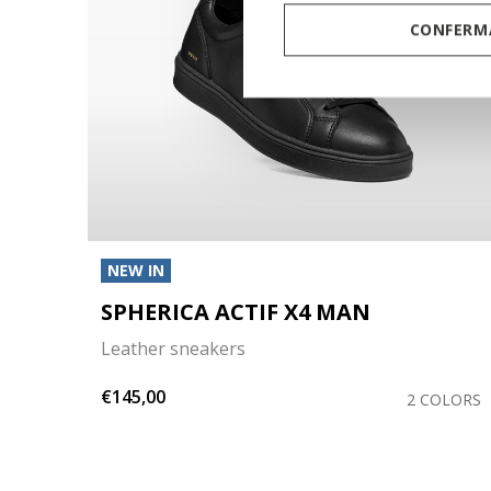
CONFERMA
NEW IN
SPHERICA ACTIF X4 MAN
Leather sneakers
€145,00
OLORS
2 COLORS