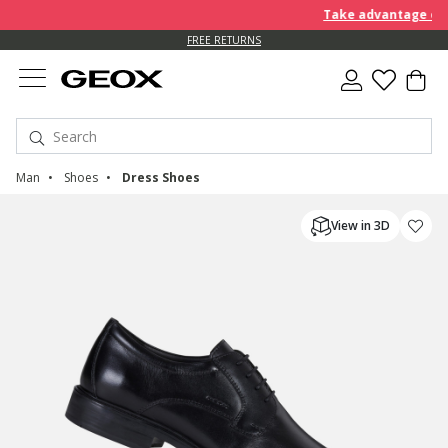
Take advantage of an 
FREE RETURNS
Man
Shoes
Dress Shoes
View in 3D