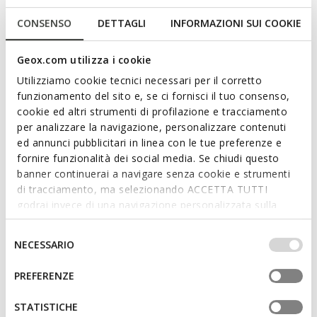
CONSENSO
DETTAGLI
INFORMAZIONI SUI COOKIE
ONLINE EXCLUSIVE
SUSTAINABLE
Brandolf Man
Geox.com utilizza i cookie
Leather oxfords
€82,80
Utilizziamo cookie tecnici necessari per il corretto
funzionamento del sito e, se ci fornisci il tuo consenso,
List price:
Price reduced from
€120,00
to
-31%
cookie ed altri strumenti di profilazione e tracciamento
Previous price:
€84,00
-1%
per analizzare la navigazione, personalizzare contenuti
ed annunci pubblicitari in linea con le tue preferenze e
fornire funzionalità dei social media. Se chiudi questo
Select Size
banner continuerai a navigare senza cookie e strumenti
di tracciamento, ma selezionando ACCETTA TUTTI
One of our bestsellers. Highly popular with a low returns rate.
godrai invece di una navigazione personalizzata sulla
base dei tuoi gusti ed interessi. Selezionando
IMPOSTAZIONI potrai anche scegliere quali cookies ed
Selezione
NECESSARIO
altri strumenti di tracciamento autorizzare. Per maggiori
ADD TO CART
del
informazioni o per modificare in qualsiasi momento le
consenso
PREFERENZE
tue impostazioni, visita la nostra
cookie policy
.
STATISTICHE
Free standard delivery
in 4-7 working days