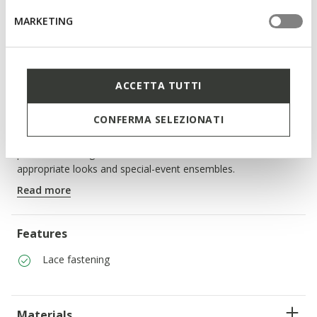
Free returns
within 30 days of the delivery date
MARKETING
Description
ACCETTA TUTTI
Men's breathable shoe loaded with stylishness and comfort.
Crafted from smooth black leather with a slightly square toe,
CONFERMA SELEZIONATI
Brandolf is a piece of footwear that delivers superlative
comfort levels and timeless panache in equal doses. With a
pared-back design, it is an ideal match to formal office-
appropriate looks and special-event ensembles.
ITEM CODE:
U024VB00043C9999
Read more
Features
Lace fastening
Materials