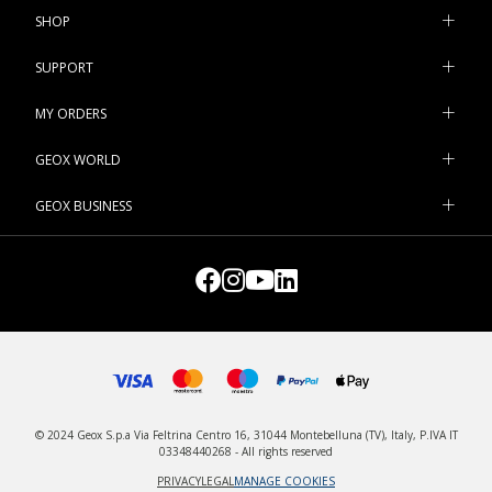
SHOP
SUPPORT
MY ORDERS
GEOX WORLD
GEOX BUSINESS
© 2024 Geox S.p.a Via Feltrina Centro 16, 31044 Montebelluna (TV), Italy, P.IVA IT
03348440268 - All rights reserved
PRIVACY
LEGAL
MANAGE COOKIES