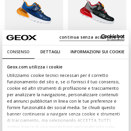
continua senza accettare | X
LIGHTS
WARNER BROS
LIGHTS
WARNER BROS
CONSENSO
DETTAGLI
INFORMAZIONI SUI COOKIE
ACTIVART ILLUMINUS JUNIOR
ACTIVART ILLUMINUS JUNIOR
Looney Tunes light up shoes
Looney Tunes light up shoes
from
€31,17
from
€31,17
2 COLORS
2 COLORS
Geox.com utilizza i cookie
Price reduced from
to
Price reduced from
to
from
€64,95
List price
-52%
from
€64,95
List price
-52%
Utilizziamo cookie tecnici necessari per il corretto
from
€31,82
Previous price
-2%
from
€31,82
Previous price
-2%
funzionamento del sito e, se ci fornisci il tuo consenso,
cookie ed altri strumenti di profilazione e tracciamento
per analizzare la navigazione, personalizzare contenuti
ed annunci pubblicitari in linea con le tue preferenze e
fornire funzionalità dei social media. Se chiudi questo
banner continuerai a navigare senza cookie e strumenti
di tracciamento, ma selezionando ACCETTA TUTTI
godrai invece di una navigazione personalizzata sulla