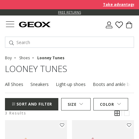
Take advantage of 
FREE RETURNS
Boy
Shoes
Looney Tunes
LOONEY TUNES
All Shoes
Sneakers
Light-up shoes
Boots and ankle boots
SORT AND FILTER
SIZE
COLOR
3 Results