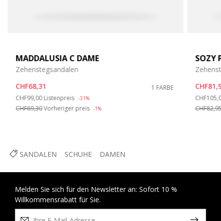
MADDALUSIA C DAME
SOZY 
Zehenstegsandalen
Zehenst
CHF68,31
CHF81,
1 FARBE
Price reduced from
to
Price re
CHF99,00
Listenpreis
CHF105,
-31%
CHF69,30
Vorheriger preis
CHF82,9
-1%
SANDALEN
SCHUHE
DAMEN
Melden Sie sich für den Newsletter an: Sofort 10 %
Willkommensrabatt für Sie.