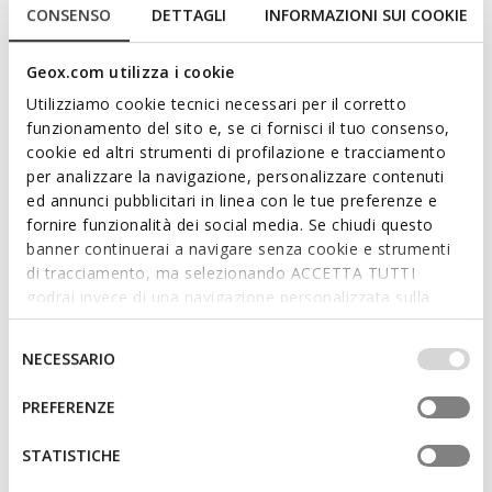
urbanem und femininem Stil. Sie wird in einem leuchtenden
CONSENSO
DETTAGLI
INFORMAZIONI SUI COOKIE
Champagnerfarbton angeboten und besteht aus Material in
Glitzerlederoptik. Die atmungsaktive und bequeme
Geox.com utilizza i cookie
Maddalusia C verleiht Alltagsoutfits einen Hauch von
Glamour.
Utilizziamo cookie tecnici necessari per il corretto
PRODUKTCODE:
D65YMJ000QDCB500
funzionamento del sito e, se ci fornisci il tuo consenso,
Mehr anzeigen
cookie ed altri strumenti di profilazione e tracciamento
per analizzare la navigazione, personalizzare contenuti
Eigenschaften
ed annunci pubblicitari in linea con le tue preferenze e
fornire funzionalità dei social media. Se chiudi questo
Schnelles und einfaches Anziehen
banner continuerai a navigare senza cookie e strumenti
di tracciamento, ma selezionando ACCETTA TUTTI
Sohlenhöhe: 1,5 cm / 0,6"
godrai invece di una navigazione personalizzata sulla
Design ohne Verschluss, für schnelleres Anziehen
base dei tuoi gusti ed interessi. Selezionando
IMPOSTAZIONI potrai anche scegliere quali cookies ed
Selezione
NECESSARIO
altri strumenti di tracciamento autorizzare. Per maggiori
del
informazioni o per modificare in qualsiasi momento le
consenso
Materialien
PREFERENZE
tue impostazioni, visita la nostra
cookie policy
.
STATISTICHE
Technologien