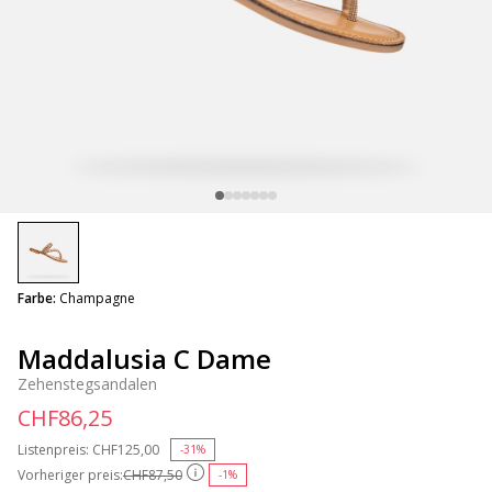
selected
Farbe:
Champagne
Maddalusia C Dame
Zehenstegsandalen
CHF86,25
Listenpreis:
Price reduced from
CHF125,00
to
-31%
Vorheriger preis:
CHF87,50
-1%