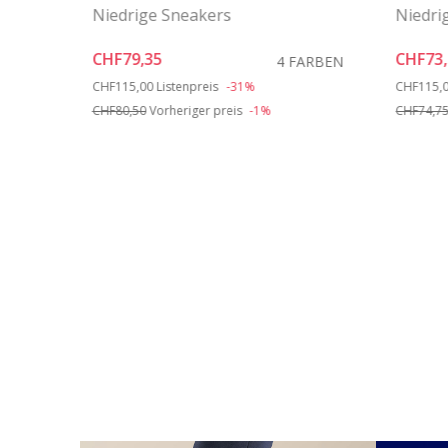
Niedrige Sneakers
Niedri
CHF79,35
CHF73
FARBE
4 FARBEN
Price reduced from
to
Price re
CHF115,00
Listenpreis
-31%
CHF115,
CHF80,50
Vorheriger preis
-1%
CHF74,7