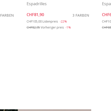
Espadrilles
Espad
CHF81,90
CHF6
 FARBEN
3 FARBEN
Price reduced from
to
Price 
CHF105,00
Listenpreis
-22%
CHF10
CHF82,95
Vorheriger preis
-1%
CHF68