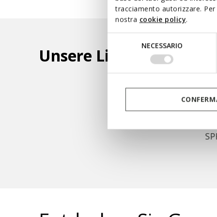
tracciamento autorizzare. Per 
nostra
cookie policy
.
Selezione
NECESSARIO
del
Unsere Linien
consenso
AERANTIS™
AMPHIBIOX™
CONFERMA
SP