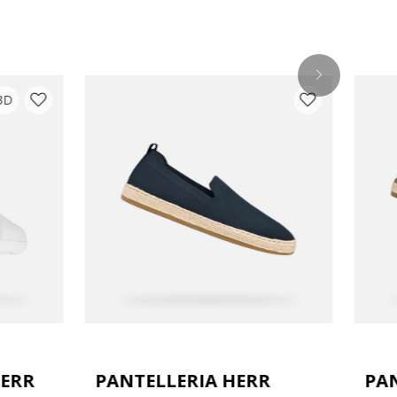
3D
HERR
PANTELLERIA HERR
PA