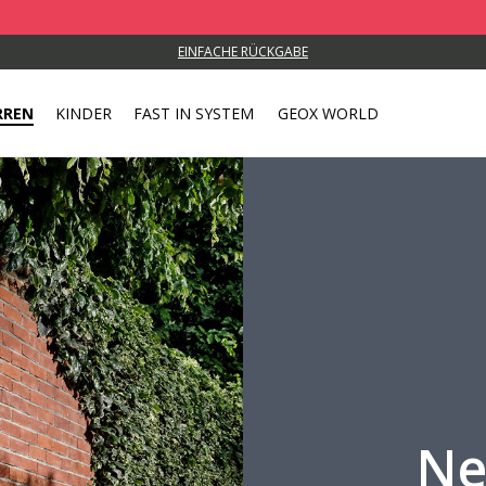
Nu
EINFACHE RÜCKGABE
RREN
KINDER
FAST IN SYSTEM
GEOX WORLD
Ne