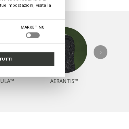
ue impostazioni, visita la
MARKETING
AMPHI
TUTTI
BULA™
AERANTIS™