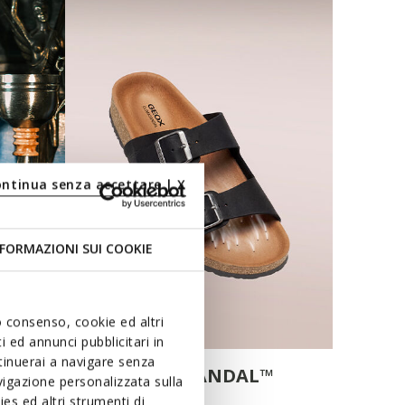
ontinua senza accettare | X
FORMAZIONI SUI COOKIE
uo consenso, cookie ed altri
 ed annunci pubblicitari in
ntinuerai a navigare senza
CLIMASANDAL™
igazione personalizzata sulla
es ed altri strumenti di