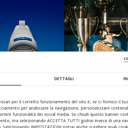
c
DETTAGLI
IN
ssari per il corretto funzionamento del sito e, se ci fornisci il t
acciamento per analizzare la navigazione, personalizzare contenuti
fornire funzionalità dei social media. Se chiudi questo banner co
BLUE TOUCH
SNAKE
mento, ma selezionando ACCETTA TUTTI godrai invece di una nav
si. Selezionando IMPOSTAZIONI potrai anche scegliere quali cooki