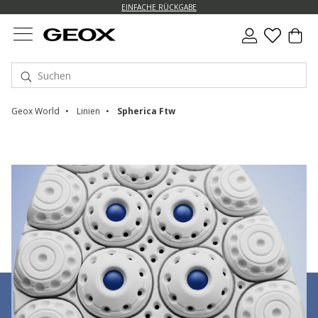
EINFACHE RÜCKGABE
Geox World
Linien
Spherica Ftw