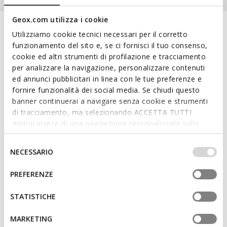
Schritt.
Geox.com utilizza i cookie
Utilizziamo cookie tecnici necessari per il corretto
Entdecken Sie den wahren
funzionamento del sito e, se ci fornisci il tuo consenso,
Komfort mit Geox Spherica™
cookie ed altri strumenti di profilazione e tracciamento
per analizzare la navigazione, personalizzare contenuti
City-Stil und modernes Design treffen aufeinander:
ed annunci pubblicitari in linea con le tue preferenze e
Entdecken Sie die Spherica™-Modelle und finden Sie
fornire funzionalità dei social media. Se chiudi questo
banner continuerai a navigare senza cookie e strumenti
das perfekte Modell für sich.
di tracciamento, ma selezionando ACCETTA TUTTI
godrai invece di una navigazione personalizzata sulla
base dei tuoi gusti ed interessi. Selezionando
IMPOSTAZIONI potrai anche scegliere quali cookies ed
Selezione
NECESSARIO
altri strumenti di tracciamento autorizzare. Per maggiori
del
informazioni o per modificare in qualsiasi momento le
consenso
PREFERENZE
tue impostazioni, visita la nostra
cookie policy
.
ONE
STATISTICHE
Ikonisch, extrem vielseitig und mit lässiger
Ausstrahlung
MARKETING