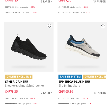
CHF86,25
CHF97,50
15 FARBEN
15 FARBEN
Price reduced from
to
Price reduced from
to
CHF125,00
Listenpreis
-31%
CHF125,00
Listenpreis
-22%
CHF87,50
Vorheriger preis
-1%
CHF98,75
Vorheriger preis
-1%
ONLINE EXCLUSIVE
FAST IN SYSTEM
ONLINE EXCLUSIVE
SPHERICA HERR
SPHERICA PLUS HERR
Sneakers ohne Schnürsenkel
Slip in-Sneakers
CHF79,35
CHF105,30
2 FARBEN
5 FARBEN
Price reduced from
to
Price reduced from
to
CHF115,00
Listenpreis
-31%
CHF135,00
Listenpreis
-22%
CHF80,50
Vorheriger preis
-1%
CHF106,65
Vorheriger preis
-1%