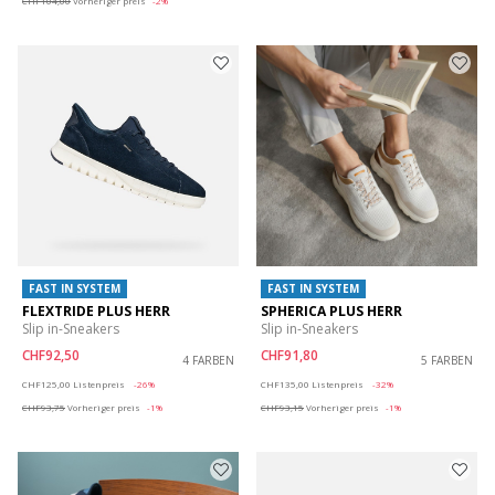
CHF104,00
Vorheriger preis
-2%
FAST IN SYSTEM
FAST IN SYSTEM
FLEXTRIDE PLUS HERR
SPHERICA PLUS HERR
Slip in-Sneakers
Slip in-Sneakers
CHF92,50
CHF91,80
4 FARBEN
5 FARBEN
Price reduced from
to
Price reduced from
to
CHF125,00
Listenpreis
-26%
CHF135,00
Listenpreis
-32%
CHF93,75
Vorheriger preis
-1%
CHF93,15
Vorheriger preis
-1%