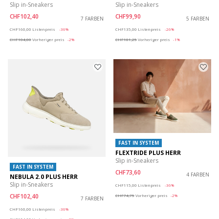
Slip in-Sneakers
Slip in-Sneakers
CHF102,40
CHF99,90
7 FARBEN
5 FARBEN
Price reduced from
to
Price reduced from
to
CHF160,00
Listenpreis
-36%
CHF135,00
Listenpreis
-26%
CHF104,00
Vorheriger preis
-2%
CHF101,25
Vorheriger preis
-1%
FAST IN SYSTEM
FLEXTRIDE PLUS HERR
Slip in-Sneakers
FAST IN SYSTEM
CHF73,60
4 FARBEN
NEBULA 2.0 PLUS HERR
Price reduced from
to
Slip in-Sneakers
CHF115,00
Listenpreis
-36%
CHF102,40
CHF74,75
Vorheriger preis
-2%
7 FARBEN
Price reduced from
to
CHF160,00
Listenpreis
-36%