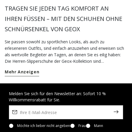
TRAGEN SIE JEDEN TAG KOMFORT AN
IHREN FÜSSEN – MIT DEN SCHUHEN OHNE S
CHNÜRSENKEL VON GEOX
Sie passen sowohl zu sportlichen Looks, als auch zu
erleseneren Outfits, sind einfach anzuziehen und erweisen sich
als wertvolle Begleiter an Tagen, an denen Sie es eilig haben:
Die Herren-Slipperschuhe der Geox-Kollektion sind
atmungsaktiv, leicht und für alle, die einen recht dynamischen
Mehr Anzeigen
Lebensstil pflegen. Die Slipperschuhe aus unserem e-Shop
wurden entworfen, um Ihnen auch dann herausragenden
Tragekomfort zu bieten, wenn Sie viele Stunden außer Haus
verbringen. Für die täglichen Besorgungen können Sie ein Paar
Melden Sie sich für den Newsletter an: Sofort 10 %
Willkommensrabatt für Sie.
Slipper-Sneaker wählen, um mit Leichtigkeit von einem Termin
zum nächsten zu gehen. Wenn Sie
Casualschuhe
lieben, aber
nicht auf Tragekomfort und Stil verzichten möchten, können Sie
sich für unsere Nebula™-Sneaker entscheiden: Sie sind vielseitig
und ultraleicht, perfekt, um Ihren Füßen ein unvergleichliches
Möchte ich lieber nicht angeben
Frau
Mann