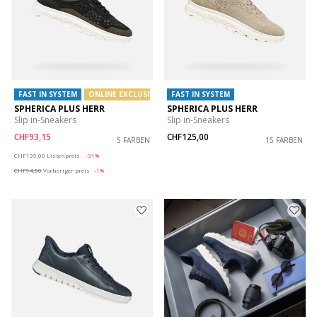
FAST IN SYSTEM
ONLINE EXCLUSIVE
FAST IN SYSTEM
SPHERICA PLUS HERR
SPHERICA PLUS HERR
Slip in-Sneakers
Slip in-Sneakers
CHF93,15
CHF125,00
5 FARBEN
15 FARBEN
Price reduced from
to
CHF135,00
Listenpreis
-31%
CHF94,50
Vorheriger preis
-1%