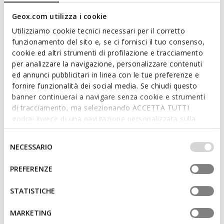
Geox.com utilizza i cookie
Utilizziamo cookie tecnici necessari per il corretto
funzionamento del sito e, se ci fornisci il tuo consenso,
FAST IN SYSTEM
FAST IN SYSTEM
cookie ed altri strumenti di profilazione e tracciamento
SPHERICA PLUS HERR
NEBULA 2.0 PLUS HERR
per analizzare la navigazione, personalizzare contenuti
Slip in-Sneakers
Slip in-Sneakers
ed annunci pubblicitari in linea con le tue preferenze e
CHF92,50
CHF102,40
15 FARBEN
7 FARBEN
fornire funzionalità dei social media. Se chiudi questo
Price reduced from
to
Price reduced from
to
CHF125,00
Listenpreis
-26%
CHF160,00
Listenpreis
-36%
banner continuerai a navigare senza cookie e strumenti
CHF93,75
Vorheriger preis
-1%
CHF104,00
Vorheriger preis
-2%
di tracciamento, ma selezionando ACCETTA TUTTI
godrai invece di una navigazione personalizzata sulla
base dei tuoi gusti ed interessi. Selezionando
IMPOSTAZIONI potrai anche scegliere quali cookies ed
Selezione
NECESSARIO
altri strumenti di tracciamento autorizzare. Per maggiori
del
informazioni o per modificare in qualsiasi momento le
consenso
PREFERENZE
tue impostazioni, visita la nostra
cookie policy
.
STATISTICHE
MARKETING