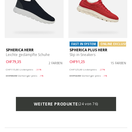
FAST IN SYSTEM
ONLINE EXCLUSIVE
SPHERICA HERR
SPHERICA PLUS HERR
Leichte gedämpfte Schuhe
Slip in-Sneakers
CHF79,35
CHF91,25
2 FARBEN
15 FARBEN
Price reduced from
to
Price reduced from
to
CHF115,00
Listenpreis
-31%
CHF125,00
Listenpreis
-27%
CHF80,50
Vorheriger preis
-1%
CHF92,50
Vorheriger preis
-1%
WEITERE PRODUKTE
(24 von 76)