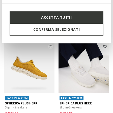
FAST IN SYSTEM
FAST IN SYSTEM
SPHERICA PLUS HERR
FLEXTRIDE PLUS HERR
Slip in-Sneakers
Slip in-Sneakers
ACCETTA TUTTI
CHF92,50
CHF73,60
15 FARBEN
4 FARBEN
Price reduced from
to
Price reduced from
to
CHF125,00
Listenpreis
-26%
CHF115,00
Listenpreis
-36%
CONFERMA SELEZIONATI
CHF93,75
Vorheriger preis
-1%
CHF74,75
Vorheriger preis
-2%
FAST IN SYSTEM
FAST IN SYSTEM
SPHERICA PLUS HERR
SPHERICA PLUS HERR
Slip in-Sneakers
Slip in-Sneakers