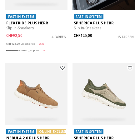
FAST IN SYSTEM
FAST IN SYSTEM
FLEXTRIDE PLUS HERR
SPHERICA PLUS HERR
Slip in-Sneakers
Slip in-Sneakers
CHF92,50
CHF125,00
4 FARBEN
15 FARBEN
Price reduced from
to
CHF125,00
Listenpreis
-26%
CHF93,75
Vorheriger preis
-1%
FAST IN SYSTEM
ONLINE EXCLUSIVE
FAST IN SYSTEM
NEBULA 2.0 PLUS HERR
SPHERICA PLUS HERR