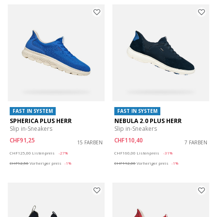
FAST IN SYSTEM
FAST IN SYSTEM
SPHERICA PLUS HERR
NEBULA 2.0 PLUS HERR
Slip in-Sneakers
Slip in-Sneakers
CHF91,25
CHF110,40
15 FARBEN
7 FARBEN
Price reduced from
to
Price reduced from
to
CHF125,00
Listenpreis
-27%
CHF160,00
Listenpreis
-31%
CHF92,50
Vorheriger preis
-1%
CHF112,00
Vorheriger preis
-1%