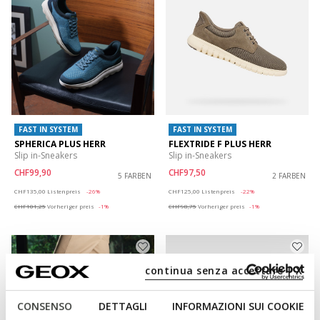
FAST IN SYSTEM
FAST IN SYSTEM
SPHERICA PLUS HERR
FLEXTRIDE F PLUS HERR
Slip in-Sneakers
Slip in-Sneakers
CHF99,90
CHF97,50
5 FARBEN
2 FARBEN
Price reduced from
to
Price reduced from
to
CHF135,00
Listenpreis
-26%
CHF125,00
Listenpreis
-22%
CHF101,25
Vorheriger preis
-1%
CHF98,75
Vorheriger preis
-1%
continua senza accettare | X
CONSENSO
DETTAGLI
INFORMAZIONI SUI COOKIE