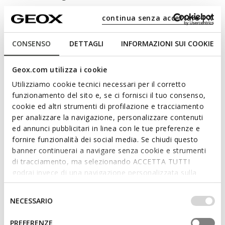
Herrensandale im Outdoor-Design, die Komfort,
continua senza accettare | X
Atmungsaktivität und ausgezeichneten Grip bietet. Das
Modell ist aus einem ansprechenden Materialmix aus Textil
CONSENSO
DETTAGLI
INFORMAZIONI SUI COOKIE
und Material in Nubuklederoptik gefertigt und wird hier in
einer sportlich-eleganten Farbvariante in Marineblau
vorgeschlagen. Terreno + Grip fügt Freizeitoutfits einen
Geox.com utilizza i cookie
aktuellen Twist hinzu und zeichnet sich durch Kontrastdetails
Utilizziamo cookie tecnici necessari per il corretto
Mehr anzeigen
aus, die dem Modell einen urbanen und ansprechenden Look
funzionamento del sito e, se ci fornisci il tuo consenso,
verleihen.
cookie ed altri strumenti di profilazione e tracciamento
PRODUKTCODE:
U4550B011EKC4002
Eigenschaften
per analizzare la navigazione, personalizzare contenuti
ed annunci pubblicitari in linea con le tue preferenze e
Sehr griffige Sohle mit optimalem Grip auch
fornire funzionalità dei social media. Se chiudi questo
auf nassen Oberflächen
banner continuerai a navigare senza cookie e strumenti
di tracciamento, ma selezionando ACCETTA TUTTI
Optimale Stoßdämpfung zum Schutz und zur
godrai invece di una navigazione personalizzata sulla
Absorption von Stößen und Bodenunebenheiten
base dei tuoi gusti ed interessi. Selezionando
IMPOSTAZIONI potrai anche scegliere quali cookies ed
Selezione
NECESSARIO
Komplett an den Fuß anpassbar und einfach anzuziehen
altri strumenti di tracciamento autorizzare. Per maggiori
del
informazioni o per modificare in qualsiasi momento le
consenso
Dreifachklettverschluss
PREFERENZE