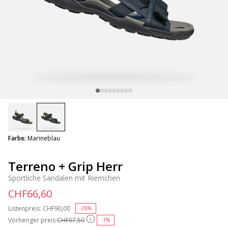
selected
Farbe:
Marineblau
Terreno + Grip Herr
Sportliche Sandalen mit Riemchen
CHF66,60
Listenpreis:
Price reduced from
CHF90,00
to
-26%
Vorheriger preis:
CHF67,50
-1%