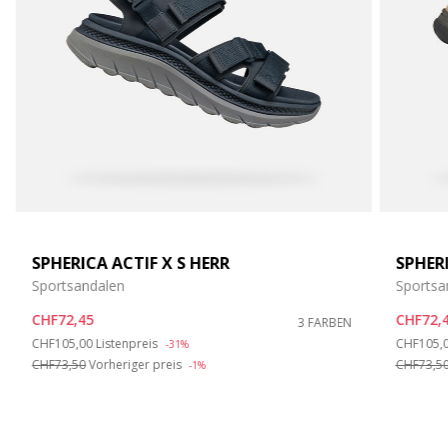
SPHERICA ACTIF X S HERR
SPHER
Sportsandalen
Sportsa
CHF72,45
CHF72,
3 FARBEN
Price reduced from
to
Price re
CHF105,00
Listenpreis
CHF105,
-31%
CHF73,50
Vorheriger preis
CHF73,5
-1%